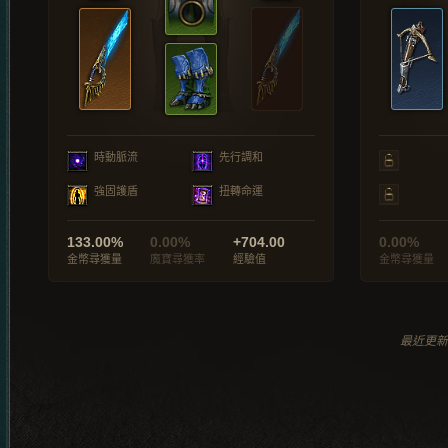
時動脈流
先行調和
強固護盾
扭轉命運
133.00%
0.00%
+704.00
0.00%
金幣尋獲量
魔寶尋獲率
經驗值
金幣尋獲量
最近更新於 