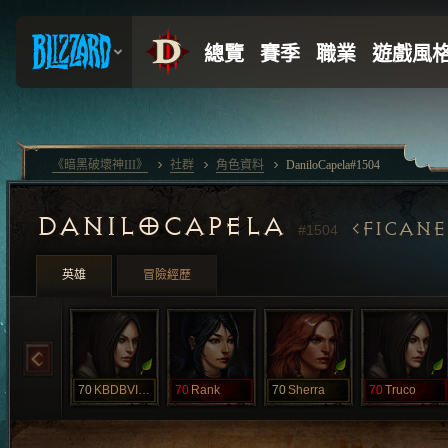
《暗黑破壞神III》
社群
角色資料
DaniloCapela#1504
DANILOCAPELA
FICAN
#1504
英雄
冒險經歷
70
KBDBVIUD
70
Rank
70
Sherra
70
Truco