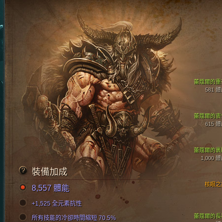
蕾蔻爾的重
581 
蕾蔻爾的衷
615 
蕾蔻爾的裹
1,000 
裝備加成
核眼之
8,557 體能
+1,525 全元素抗性
蕾蔻爾的長
所有技能的冷卻時間縮短 70.5%