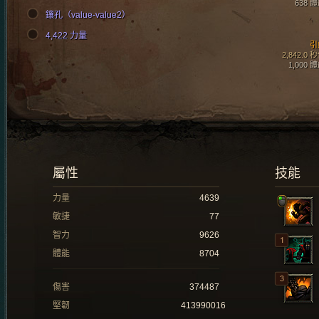
638 
鑲孔（value-value2）
4,422 力量
引
2,842.0 
1,000 
屬性
技能
力量
4639
敏捷
77
智力
9626
體能
8704
傷害
374487
堅韌
413990016