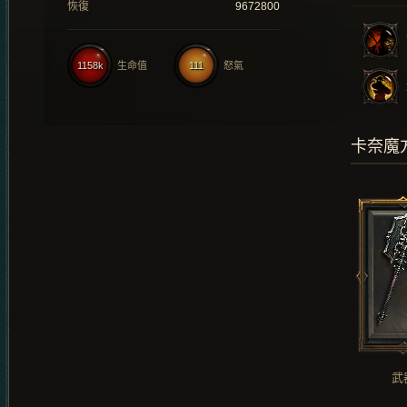
恢復
9672800
1158k
生命值
111
怒氣
卡奈魔
武