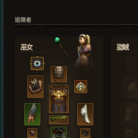
追隨者
巫女
盜賊