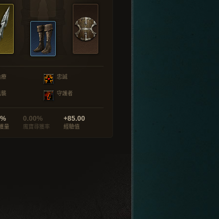
治療
忠誠
猛襲
守護者
0%
0.00%
+85.00
獲量
魔寶尋獲率
經驗值