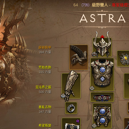
64
（799）
級野蠻人
-
專家級模
ASTRA
辟邪肩甲
394 力量
荒枯衣飾
315 力量
混沌界之握
500 力量
暴亂古物
347 力量
希望叛變