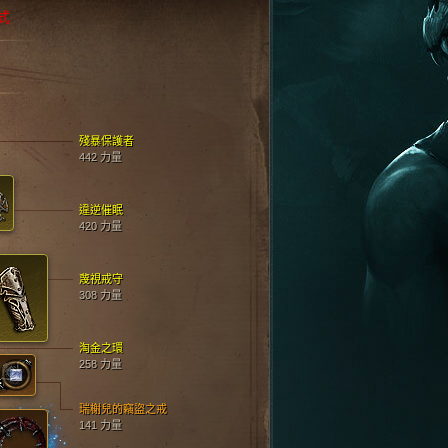
式
殘暴保護者
442 力量
違逆催眠
420 力量
蔑視戒守
308 力量
淘金之環
258 力量
瑞榭兒的竊盜之戒
141 力量