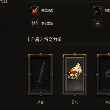
77155
無情暴虐
怒
意志堅定
卡奈魔方傳奇力量
武器
防具
寶