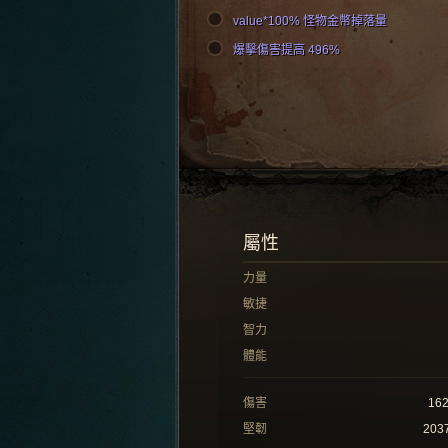
value*100% 怪物金幣掉落量
爆擊傷害提高 496%
屬性
力量
敏捷
智力
體能
傷害
16
堅韌
203