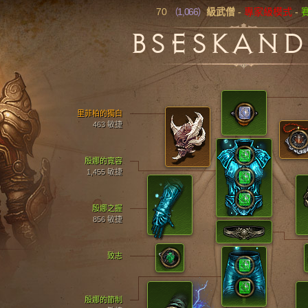
70
（1,066）
級武僧
-
專家級模式
-
BSESKAND
里菲柏的獨白
463 敏捷
殷娜的寬容
1,455 敏捷
殷娜之握
856 敏捷
致志
殷娜的節制