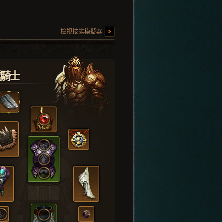
檢視技能模擬器
堂騎士