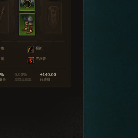
治療
脅迫
猛襲
守護者
0%
0.00%
+140.00
獲量
魔寶尋獲率
經驗值