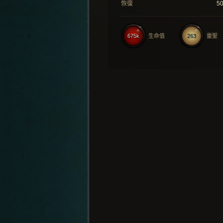
恢復
5
675k
生命值
263
靈聖