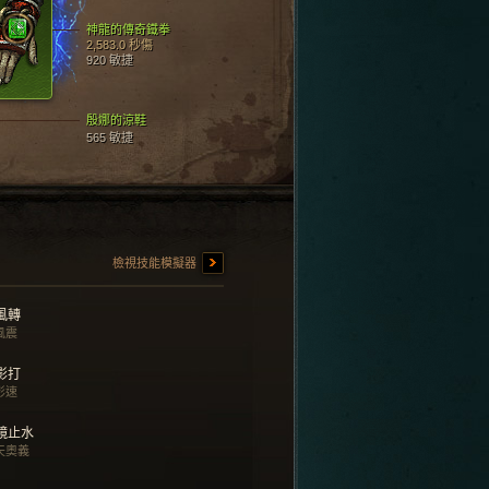
神龍的傳奇鐵拳
2,583.0 秒傷
920 敏捷
殷娜的涼鞋
565 敏捷
檢視技能模擬器
風轉
風震
影打
影速
鏡止水
天奧義