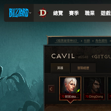
《暗黑破壞神III》
社群
角色資料
CAVIL
GITG
#6548
英雄
冒險經歷
70
BSEskandiel
70
DingDong
7