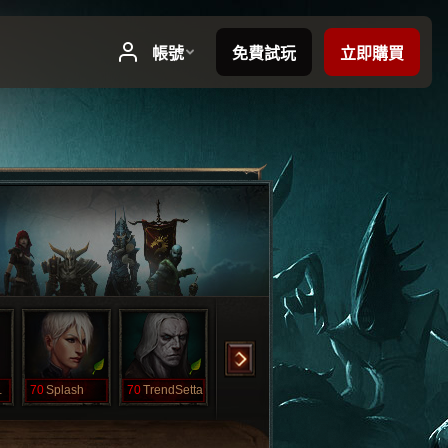
edy
70
Splash
70
TrendSetta
70
ZeeDeeHAYSH
1
Holdalottash