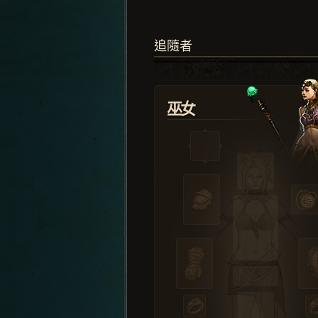
追隨者
巫女