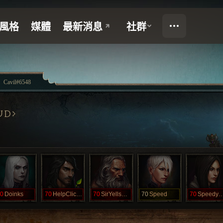
Cavil#6548
UD
0
Doinks
70
HelpClicking
70
SirYellsALot
70
Speed
70
SpeedyWe