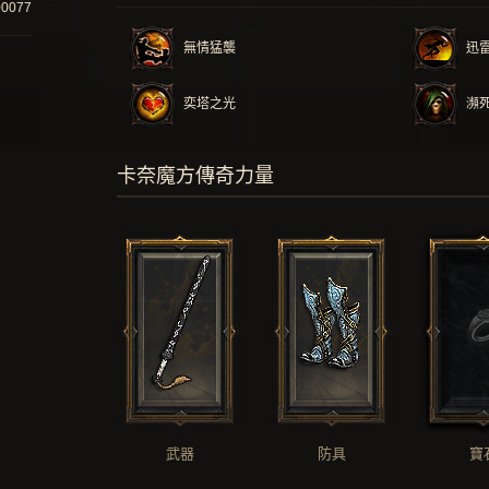
00077
無情猛襲
迅
奕塔之光
瀕
卡奈魔方傳奇力量
武器
防具
寶