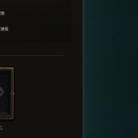
雷勢
死覺悟
石