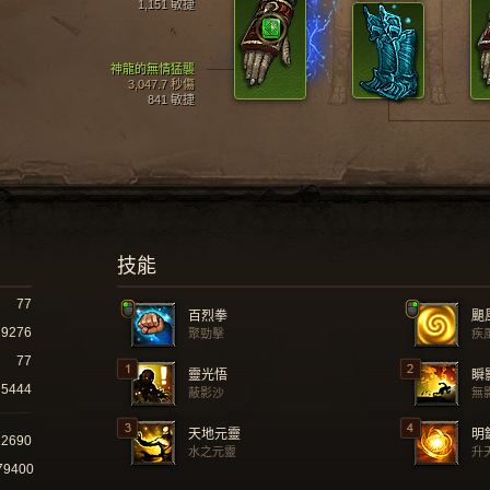
1,151 敏捷
神龍的無情猛襲
3,047.7 秒傷
841 敏捷
技能
77
百烈拳
颶
9276
聚勁擊
疾
77
靈光悟
瞬
5444
蔽影沙
無
天地元靈
明
22690
水之元靈
升
79400