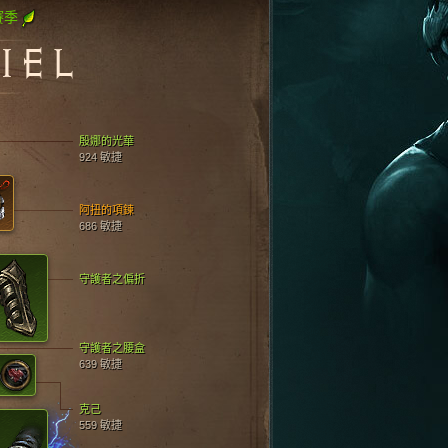
賽季
IEL
殷娜的光華
924 敏捷
阿扭的項鍊
686 敏捷
守護者之偏折
守護者之腰盒
639 敏捷
克己
559 敏捷