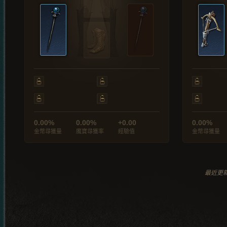
0.00%
0.00%
+0.00
0.00%
金幣尋獲量
魔寶尋獲率
經驗值
金幣尋獲量
最近更新於 