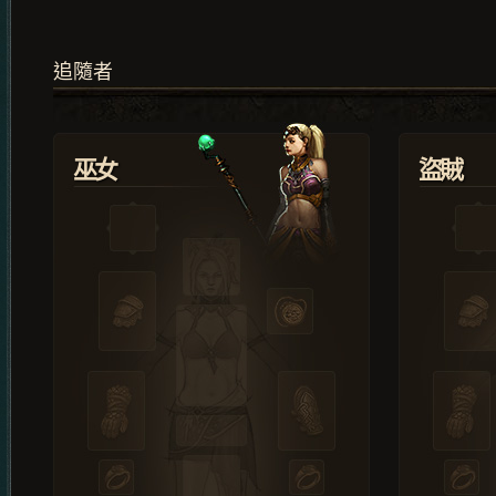
追隨者
巫女
盜賊