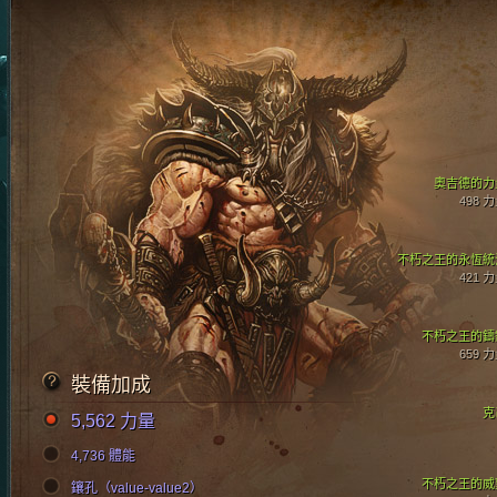
奧吉德的力
498 
不朽之王的永恆統
421 
不朽之王的鑄
659 
裝備加成
克
5,562 力量
4,736 體能
不朽之王的威
鑲孔（value-value2）