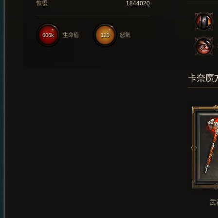
恢復
1844020
606k
生命值
120
怒氣
卡奈魔
武