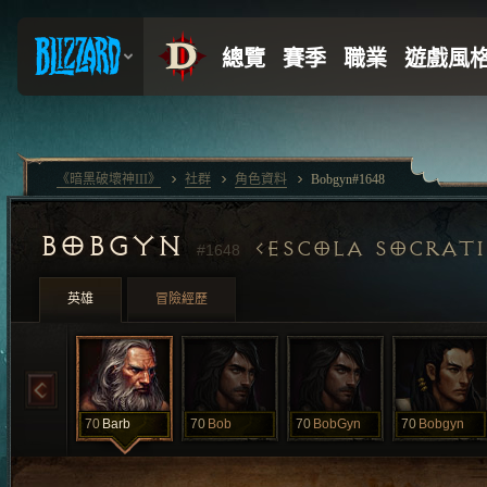
《暗黑破壞神III》
社群
角色資料
Bobgyn#1648
BOBGYN
ESCOLA SOCRAT
#1648
英雄
冒險經歷
70
Barb
70
Bob
70
BobGyn
70
Bobgyn