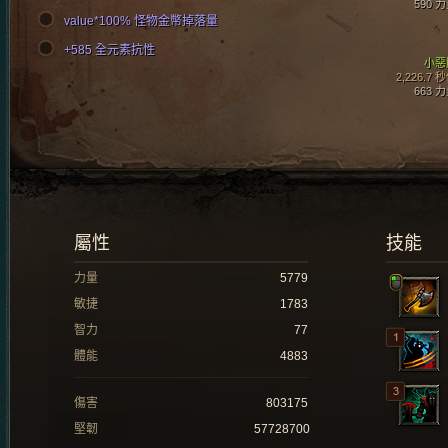
590 
value*100% 怪物金幣掉落量
+585 全元素抗性
小惡
2,226.7 
663 
屬性
技能
力量
5779
敏捷
1783
智力
77
體能
4883
傷害
803175
堅韌
57728700