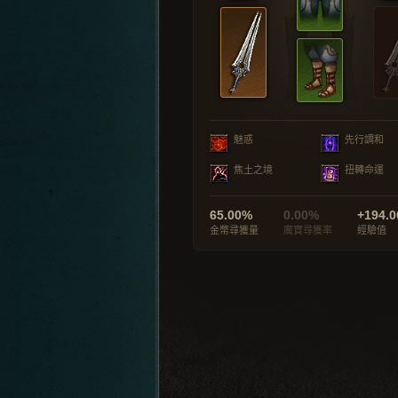
魅惑
先行調和
焦土之境
扭轉命運
65.00%
0.00%
+194.0
金幣尋獲量
魔寶尋獲率
經驗值