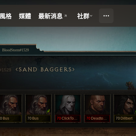
BloodStorm#1529
SAND BAGGERS
#1529
0
Bus
70
Bus
70
ClickToWin
70
DeadtoDCcool
70
Dillbert