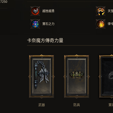
17250
越挫越勇
天
寶石之力
律
卡奈魔方傳奇力量
武器
防具
寶