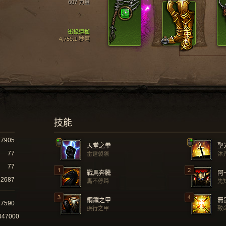
607 力量
衝鋒連枷
4,759.1 秒傷
技能
17905
天堂之拳
聖
77
雷霆裂隙
沐
77
戰馬奔騰
阿
2687
馬不停蹄
先
鋼鐵之甲
無
27590
疾行之甲
致
447000