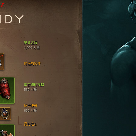
模式
NDY
英勇之冠
1,000 力量
阿扭的項鍊
奧吉德的搜捕
580 力量
騎士腰帶
650 力量
喬丹之石