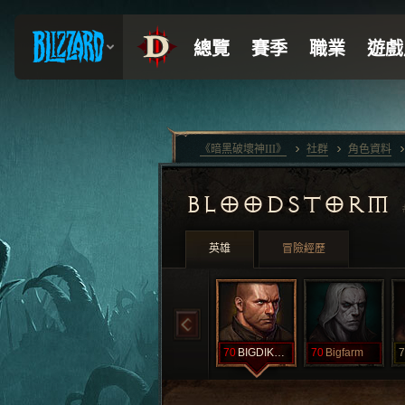
《暗黑破壞神III》
社群
角色資料
BLOODSTORM
英雄
冒險經歷
70
BIGDIKRANDY
70
Bigfarm
7