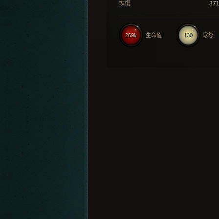
恢復
37
269k
生命值
130
忿怒