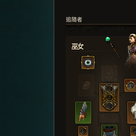
追隨者
巫女