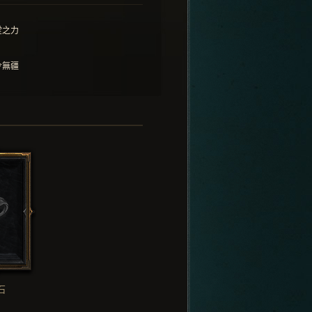
堂之力
令無疆
石