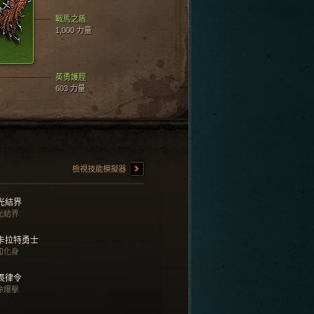
戰馬之盾
1,000 力量
英勇護脛
603 力量
檢視技能模擬器
光結界
光結界
卡拉特勇士
知化身
畏律令
命爆擊