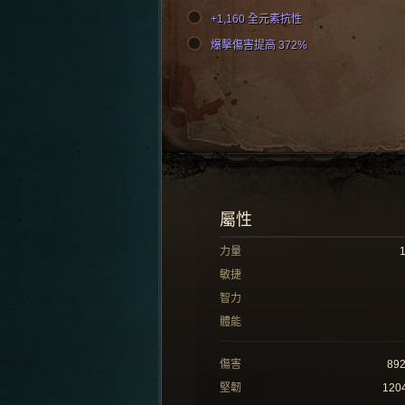
+1,160 全元素抗性
爆擊傷害提高 372%
屬性
力量
敏捷
智力
體能
傷害
89
堅韌
120