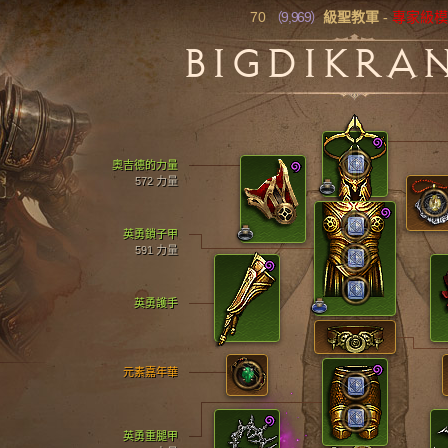
70
（9,969）
級聖教軍
-
專家級
BIGDIKRA
奧吉德的力量
572 力量
英勇鎖子甲
591 力量
英勇護手
元素嘉年華
英勇重腿甲