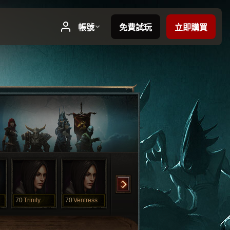
70
Trinity
70
Ventress
70
Ythilia
21
Blackout