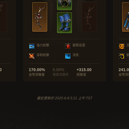
強力射擊
歇斯底里
穿刺射擊
消失
0
170.00%
0.00%
+315.00
241.
金幣尋獲量
魔寶尋獲率
經驗值
金幣尋
最近更新於 2025-6-8 5:11 上午 TST