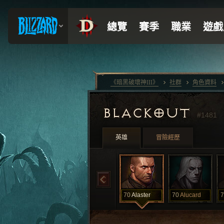
《暗黑破壞神III》
社群
角色資料
BLACKOUT
#1481
英雄
冒險經歷
70
Alaster
70
Alucard
7