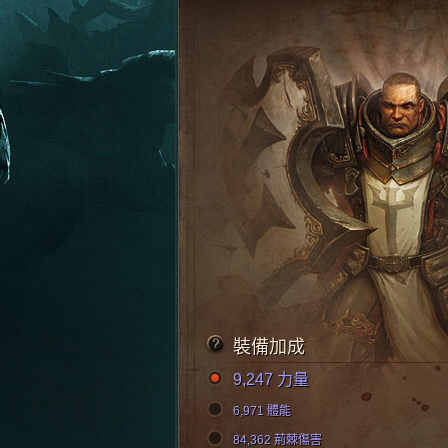
裝備加成
9,247 力量
6,971 體能
84,362 荊棘傷害