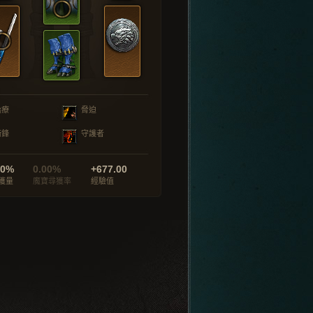
治療
脅迫
衝鋒
守護者
00%
0.00%
+677.00
獲量
魔寶尋獲率
經驗值