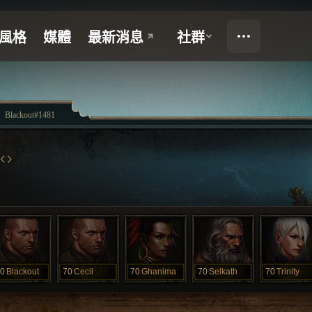
Blackout#1481
0
Blackout
70
Cecil
70
Ghanima
70
Selkath
70
Trinity