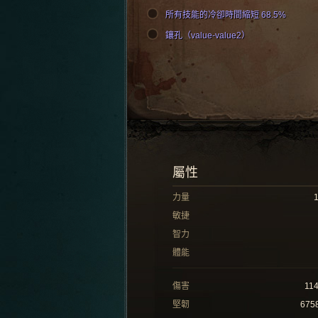
所有技能的冷卻時間縮短 68.5%
鑲孔（value-value2）
屬性
力量
敏捷
智力
體能
傷害
11
堅韌
675