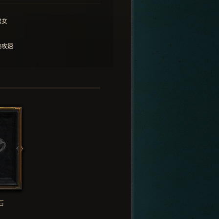
處女
熱攻速
石