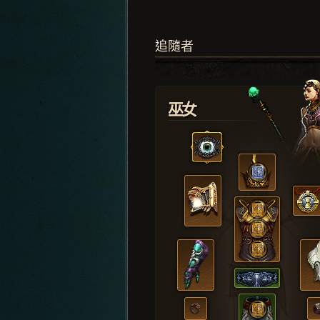
追隨者
巫女