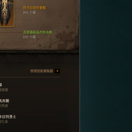
阿卡拉特的覺醒
865 力量
克里森船長的防水靴
635 力量
檢視技能模擬器
釁
猛格擋
馬奔騰
刺馬鎧
卡拉特勇士
知化身