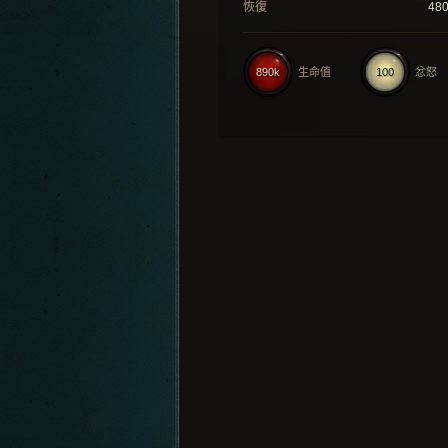
恢復
48
890k
生命值
100
忿怒