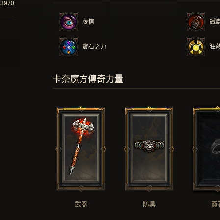
03970
虔信
鐵
寶石之力
狂
卡奈魔方傳奇力量
武器
防具
寶