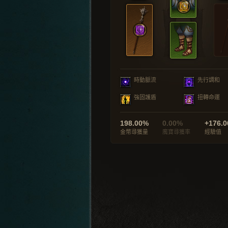
時動脈流
先行調和
強固護盾
扭轉命運
198.00%
0.00%
+176.0
金幣尋獲量
魔寶尋獲率
經驗值