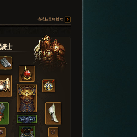
檢視技能模擬器
堂騎士