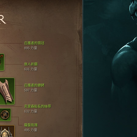
R
召魔者的頭冠
895 力量
旅人祈願
631 力量
召魔者的鐐銬
597 力量
克里森船長的絲帶
632 力量
羅盤玫瑰
495 力量