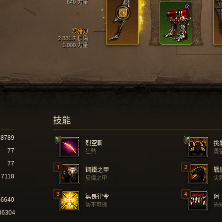
649 力量
殺豬刀
2,881.7 秒傷
1,000 力量
技能
18789
烈空斬
挑
77
狂熱
勇
77
鋼鐵之甲
戰
7118
反傷之甲
尖
無畏律令
阿
46640
勢不可擋
先
86304