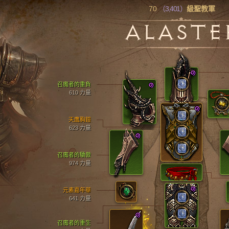
70
（3,401）
級聖教軍
ALASTE
召魔者的重負
610 力量
天鷹胸鎧
623 力量
召魔者的驕傲
974 力量
元素嘉年華
641 力量
召魔者的重生