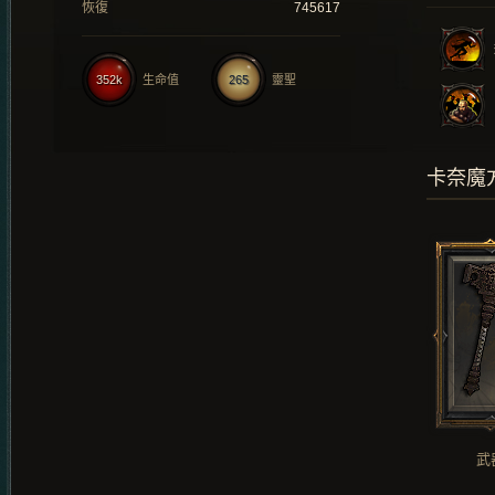
恢復
745617
352k
生命值
265
靈聖
卡奈魔
武