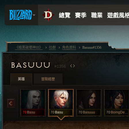
《暗黑破壞神III》
社群
角色資料
Basuuu#1356
BASUUU
#1356
英雄
冒險經歷
70
Basu
70
Basu
70
Basuuu
70
BoingDeMango