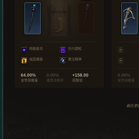
時動脈流
先行調和
強固護盾
專注精神
64.00%
0.00%
+158.00
0.00%
金幣尋獲量
魔寶尋獲率
經驗值
金幣尋獲量
最近更新於