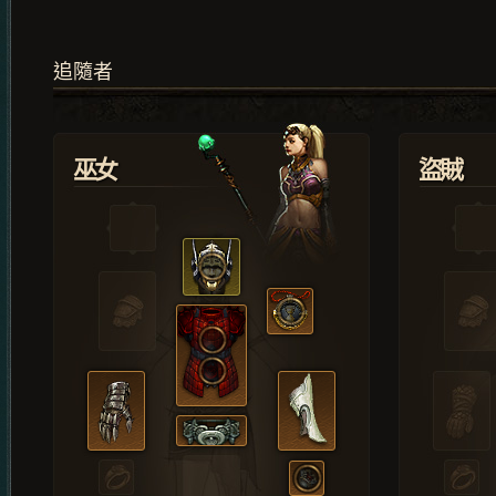
追隨者
巫女
盜賊