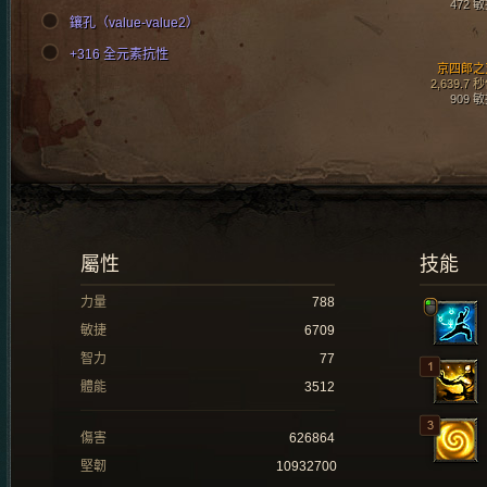
472 
鑲孔（value-value2）
+316 全元素抗性
京四郎之
2,639.7 
909 
屬性
技能
力量
788
敏捷
6709
智力
77
體能
3512
傷害
626864
堅韌
10932700