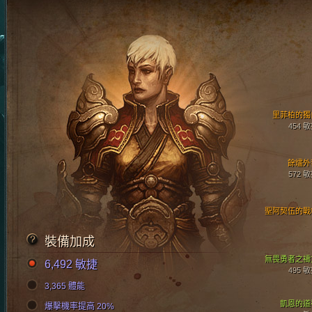
里菲柏的獨
454 
餘燼外
572 
聖阿契伍的戰
裝備加成
無畏勇者之禱
6,492 敏捷
495 
3,365 體能
凱恩的道
爆擊機率提高 20%