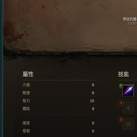
學徒的魔
3.0 
屬性
技能
力量
8
敏捷
8
智力
10
體能
9
傷害
0
堅韌
0