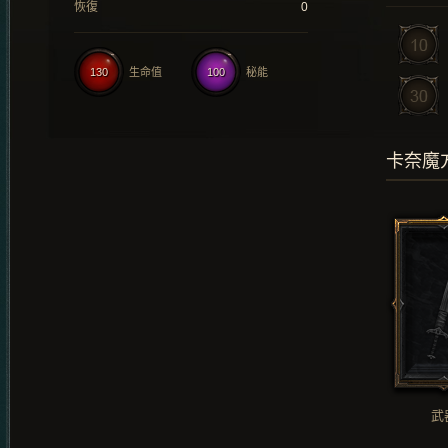
恢復
0
130
生命值
100
秘能
卡奈魔
武