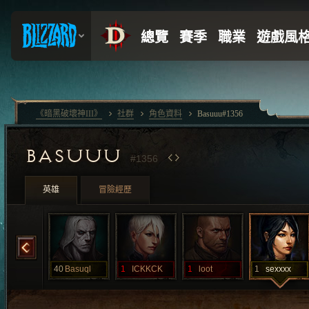
《暗黑破壞神III》
社群
角色資料
Basuuu#1356
BASUUU
#1356
英雄
冒險經歷
wazaaa
40
Basuql
1
ICKKCK
1
loot
1
sexxxx