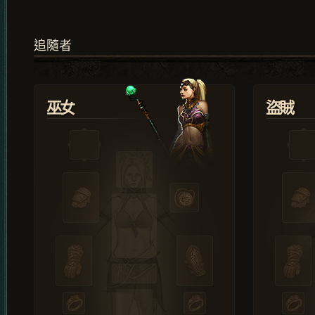
追隨者
巫女
盜賊