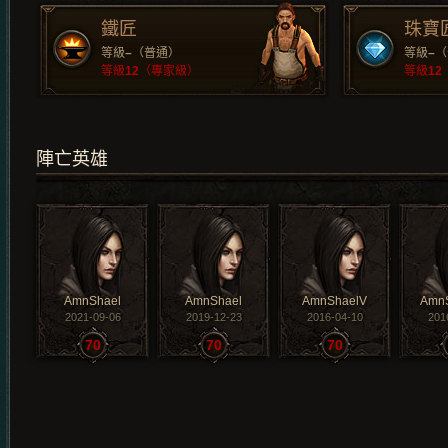
鐵匠
珠寶
等級
–
（普通）
等級
–
（
等級
12
（專家級）
等級
12
陣亡英雄
AmnShael
AmnShael
AmnShaelV
AmnS
2021-09-06
2019-12-23
2016-04-10
201
70
70
70