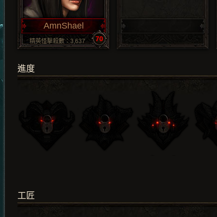
AmnShael
70
精英怪擊殺數：3,637
進度
工匠