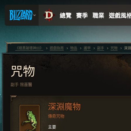
《暗黑破壞神III》
遊戲指南
物品
護甲
副手
咒物
深淵
咒物
副手
限
巫醫
深淵魔物
傳奇咒物
主要