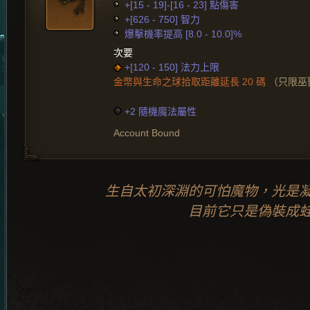
+[15 - 19]-[16 - 23] 點傷害
+[626 - 750] 智力
爆擊機率提高 [8.0 - 10.0]%
次要
+[120 - 150] 法力上限
金幣與生命之球拾取距離延長 20 碼
（只限巫
+2 隨機魔法屬性
Account Bound
生自太初深淵的可怕魔物，光是
目前它只是偽裝成