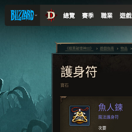
《暗黑破壞神III》
遊戲指南
物品
護身符
寶石
魚人鍊
魔法護身符
次要