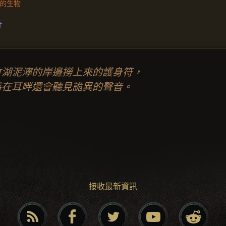
的生物
性
竹湖泥濘的岸邊撈上來的護身符，
靠在耳畔還會聽見詭異的聲音。
接收最新資訊