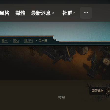
護甲
寶石
護身符
魚人鍊
需要等級
4
頸部