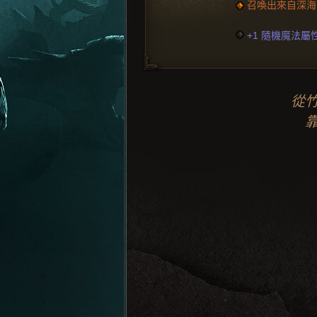
召喚出來自深海
+1 隨機魔法屬
從