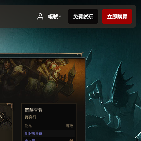
同時查看
6
護身符
物品
等級
明眼護身符
46