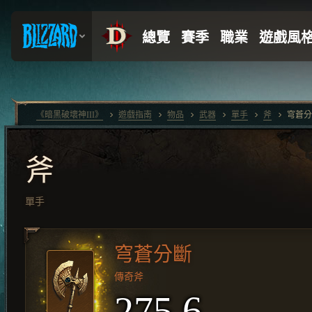
《暗黑破壞神III》
遊戲指南
物品
武器
單手
斧
穹蒼分
斧
單手
穹蒼分斷
傳奇斧
275.6