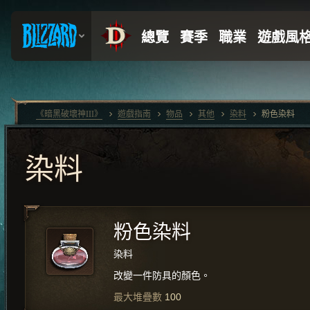
《暗黑破壞神III》
遊戲指南
物品
其他
染料
粉色染料
染料
粉色染料
染料
改變一件防具的顏色。
最大堆疊數
100