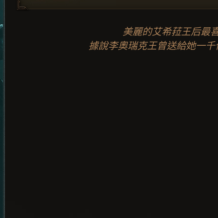
美麗的艾希菈王后最
據說李奧瑞克王曾送給她一千