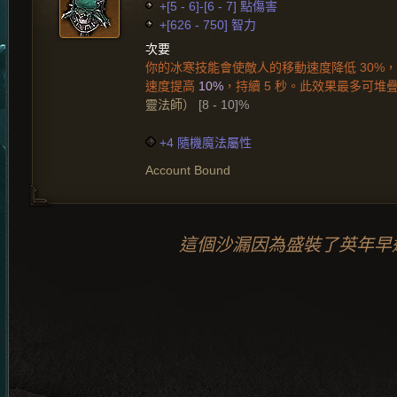
+[5 - 6]-[6 - 7] 點傷害
+[626 - 750] 智力
次要
你的冰寒技能會使敵人的移動速度降低 30%
速度提高
10%
，持續 5 秒。此效果最多可堆疊 
靈法師）
[8 - 10]%
+4 隨機魔法屬性
Account Bound
這個沙漏因為盛裝了英年早