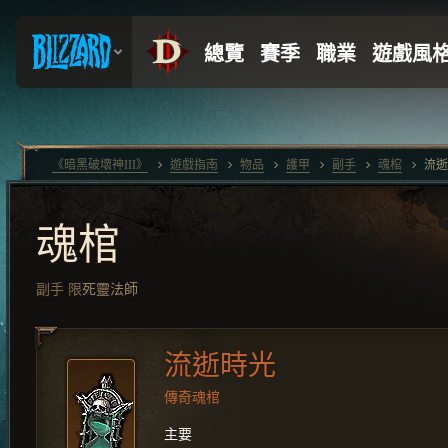
《暗黑破壞神III》
遊戲指南
物品
護甲
副手
魂棺
流逝
魂棺
副手
限
死靈法師
流逝時光
傳奇魂棺
主要