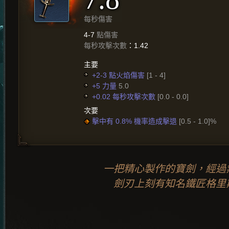
每秒傷害
4-7
點傷害
每秒攻擊次數
：1.42
主要
+2-3 點火焰傷害
[1 - 4]
+5 力量
5.0
+0.02 每秒攻擊次數
[0.0 - 0.0]
次要
擊中有 0.8% 機率造成擊退
[0.5 - 1.0]%
一把精心製作的寶劍，經過
劍刃上刻有知名鐵匠格里