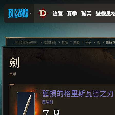
《暗黑破壞神III》
遊戲指南
物品
武器
單手
劍
舊損的
劍
單手
舊損的格里斯瓦德之刃
魔法劍
7.8