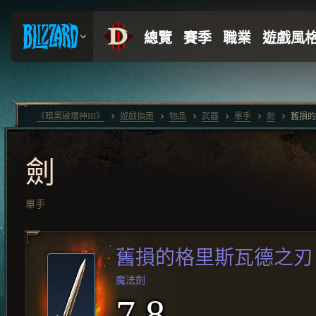
《暗黑破壞神III》
遊戲指南
物品
武器
單手
劍
舊損的
劍
單手
舊損的格里斯瓦德之刃
魔法劍
7.8