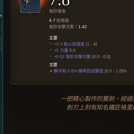
每秒傷害
4-7
點傷害
每秒攻擊次數
：1.42
主要
+2-3 點火焰傷害
[1 - 4]
+5 力量
5.0
+0.02 每秒攻擊次數
[0.0 - 0.0]
次要
擊中有 0.8% 機率造成擊退
[0.5 - 1.0]%
一把精心製作的寶劍，經過
劍刃上刻有知名鐵匠格里