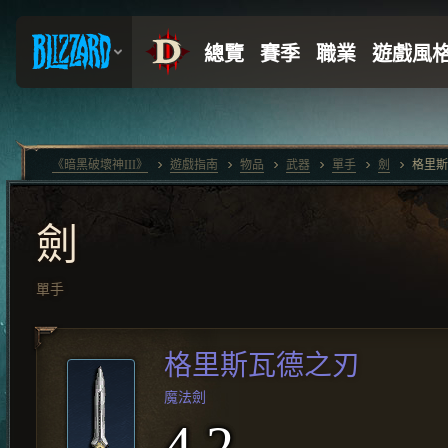
《暗黑破壞神III》
遊戲指南
物品
武器
單手
劍
格里斯
劍
單手
格里斯瓦德之刃
魔法劍
4.2