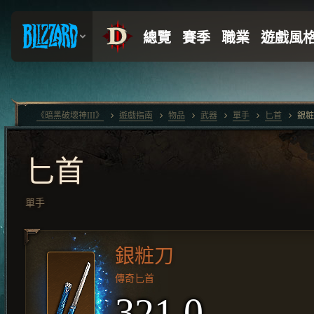
《暗黑破壞神III》
遊戲指南
物品
武器
單手
匕首
銀粧
匕首
單手
銀粧刀
傳奇匕首
321.0