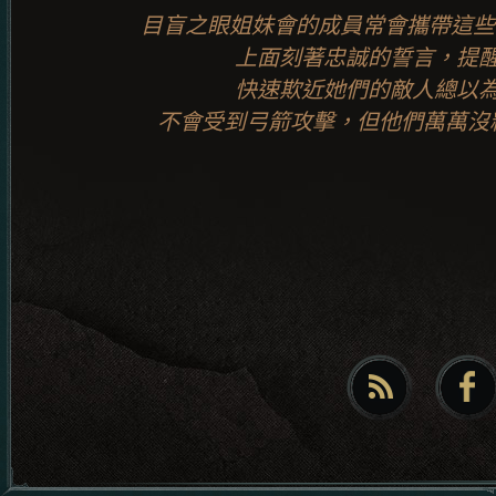
目盲之眼姐妹會的成員常會攜帶這些
上面刻著忠誠的誓言，提
快速欺近她們的敵人總以
不會受到弓箭攻擊，但他們萬萬沒