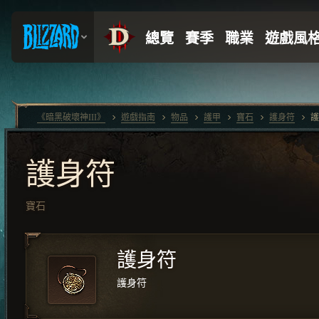
《暗黑破壞神III》
遊戲指南
物品
護甲
寶石
護身符
護
護身符
寶石
護身符
護身符