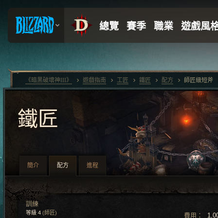
《暗黑破壞神III》
遊戲指南
工匠
鐵匠
配方
師匠級短斧
鐵匠
簡介
配方
進程
訓練
等級 4
(師匠)
費用：
1,0