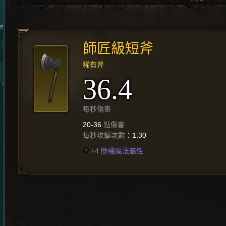
師匠級短斧
稀有斧
36.4
每秒傷害
20-36
點傷害
每秒攻擊次數
：1.30
+4 隨機魔法屬性