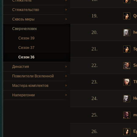
Стяжатель
Стяжательство
19.
Q
Сквозь миры
Сверхчеловек
20.
he
Сезон 39
Сезон 37
21.
Sp
Сезон 36
22.
S
Династия
Повелители Вселенной
23.
T
Мастера комплектов
Наперегонки
24.
He
25.
m
26.
Ep