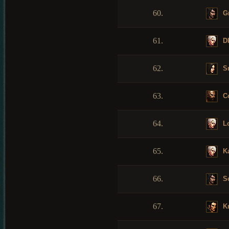
60.
Gr
61.
Dk
62.
S
63.
C
64.
Lo
65.
K
66.
Sc
67.
K