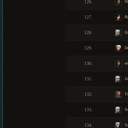
126.
Sk
127.
Ra
128.
Gi
129.
De
130.
wh
131.
Ze
132.
Ti
133.
S
134.
Sa