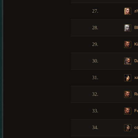
27.
z
28.
Bl
29.
Ki
30.
Da
31.
xa
32.
Ro
33.
Fe
34.
co