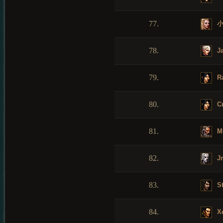
77.
小
78.
Ja
79.
Ra
80.
Cr
81.
M
82.
J
83.
St
84.
Xe