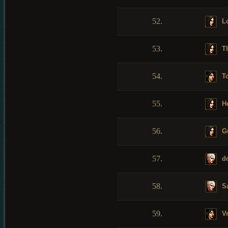
52.
L
53.
Th
54.
To
55.
Ho
56.
Gu
57.
do
58.
Sa
59.
Vr