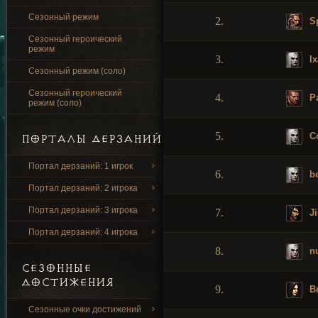
Сезонный режим
2.
Sp
Сезонный героический
режим
3.
Ix
Сезонный режим (соло)
Сезонный героический
4.
P
режим (соло)
5.
Co
ПОРТАЛЫ ДЕРЗАНИЙ
Портал дерзаний: 1 игрок
6.
b
Портал дерзаний: 2 игрока
Портал дерзаний: 3 игрока
7.
Ji
Портал дерзаний: 4 игрока
8.
n
СЕЗОННЫЕ
ДОСТИЖЕНИЯ
9.
Br
Сезонные очки достижений