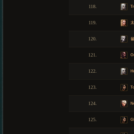
118.
Tr
119.
太
120.
물
121.
O
122.
Hu
123.
To
124.
No
125.
Gl