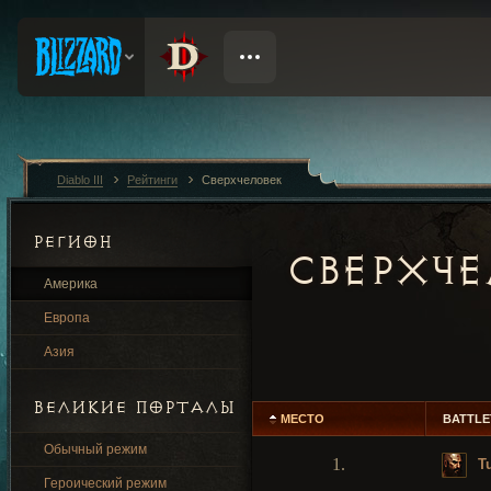
Diablo III
Рейтинги
Сверхчеловек
РЕГИОН
СВЕРХЧЕ
Америка
Европа
Азия
ВЕЛИКИЕ ПОРТАЛЫ
МЕСТО
BATTL
Обычный режим
1.
Tu
Героический режим