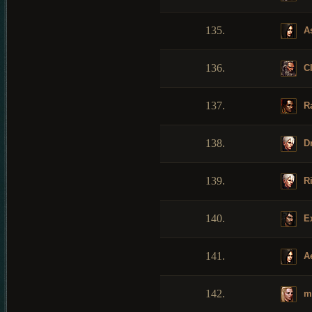
135.
As
136.
Cl
137.
R
138.
Dr
139.
Ri
140.
Ex
141.
Ae
142.
ma