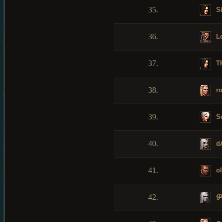
35.
Si
36.
Lo
37.
T
38.
ro
39.
S
40.
d
41.
ol
42.
伊