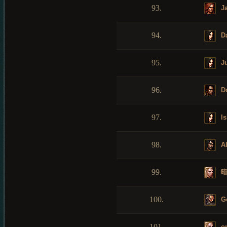
93.
Ja
94.
D
95.
Ju
96.
Do
97.
Is
98.
Al
99.
暗
100.
G
101.
on