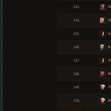
143.
Ru
144.
S
145.
ha
146.
fl
147.
Zh
148.
Nu
149.
T
150.
Ho