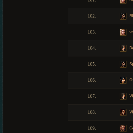
102.
B
103.
va
104.
Da
105.
Sp
106.
Oz
107.
Vi
108.
Vi
109.
Ce