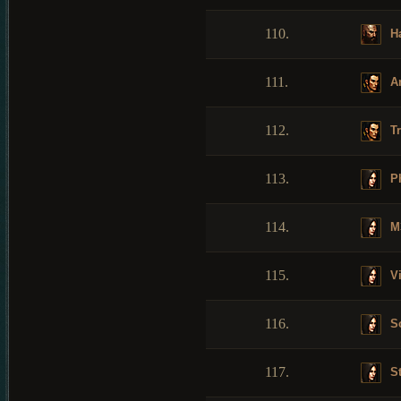
110.
H
111.
A
112.
Tr
113.
Ph
114.
M3
115.
Vi
116.
S
117.
St