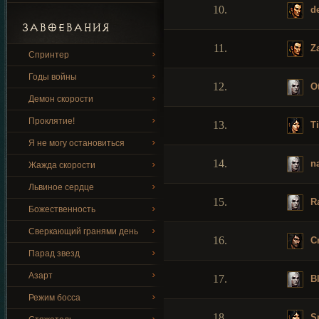
10.
d
ЗАВОЕВАНИЯ
11.
Za
Спринтер
Годы войны
12.
Ot
Демон скорости
Проклятие!
13.
Ti
Я не могу остановиться
14.
na
Жажда скорости
Львиное сердце
15.
Ra
Божественность
Сверкающий гранями день
16.
Cr
Парад звезд
Азарт
17.
Bl
Режим босса
18.
Sp