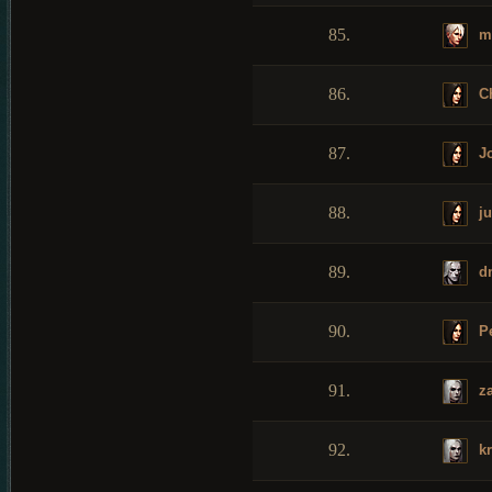
85.
me
86.
Ch
87.
Jo
88.
ju
89.
d
90.
Pe
91.
za
92.
kr