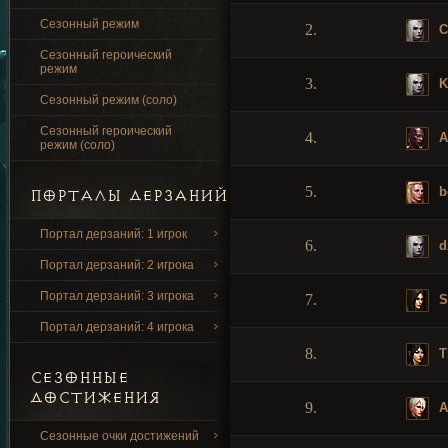
Сезонный режим
2.
C
Сезонный героический
режим
3.
K
Сезонный режим (соло)
Сезонный героический
4.
A
режим (соло)
5.
b
ПОРТАЛЫ ДЕРЗАНИЙ
Портал дерзаний: 1 игрок
6.
d
Портал дерзаний: 2 игрока
Портал дерзаний: 3 игрока
7.
S
Портал дерзаний: 4 игрока
8.
T
СЕЗОННЫЕ
ДОСТИЖЕНИЯ
9.
A
Сезонные очки достижений