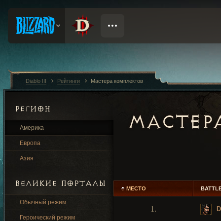
Diablo III
Рейтинги
Мастера комплектов
РЕГИОН
МАСТЕР
Америка
Европа
Азия
ВЕЛИКИЕ ПОРТАЛЫ
МЕСТО
BATTL
Обычный режим
1.
D
Героический режим