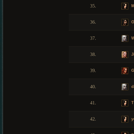
35.
M
36.
O
37.
W
38.
J
39.
G
40.
d
41.
T
42.
y