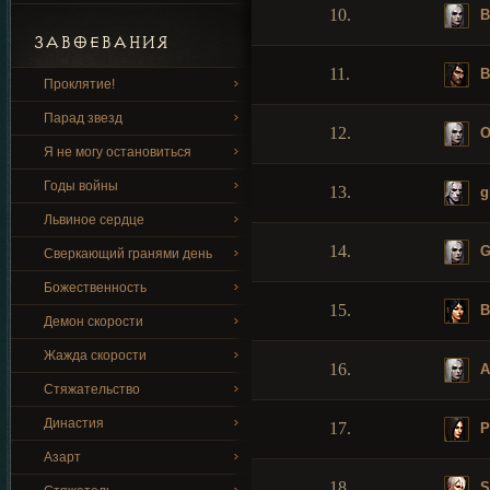
10.
B
ЗАВОЕВАНИЯ
11.
B
Проклятие!
Парад звезд
12.
O
Я не могу остановиться
Годы войны
13.
g
Львиное сердце
14.
G
Сверкающий гранями день
Божественность
15.
B
Демон скорости
Жажда скорости
16.
A
Стяжательство
Династия
17.
P
Азарт
18.
S