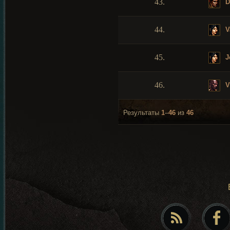
43.
D
44.
V
45.
J
46.
V
Результаты
1
–
46
из
46