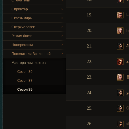
Стяжатель
Спринтер
19.
L
Сквозь миры
Сверхчеловек
20.
I
Режим босса
Наперегонки
21.
J
Повелители Вселенной
22.
z
Мастера комплектов
Сезон 39
23.
Сезон 37
Сезон 35
24.
y
25.
C
26.
d