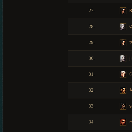
27.
R
28.
C
29.
30.
j
31.
C
32.
A
33.
y
34.
m