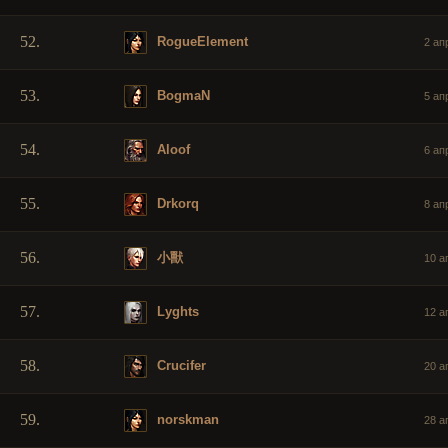
52.
RogueElement
2 апр
53.
BogmaN
5 апр
54.
Aloof
6 апр
55.
Drkorq
8 апр
56.
小獸
10 ап
57.
Lyghts
12 ап
58.
Crucifer
20 ап
59.
norskman
28 ап