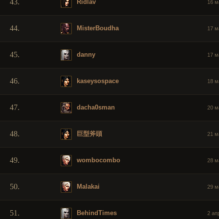
43.
Ridlav
16 м
44.
MisterBoudha
17 м
45.
danny
17 м
46.
kaseysospace
18 м
47.
dacha0sman
20 м
48.
巨型斧頭
21 м
49.
wombocombo
28 м
50.
Malakai
29 м
51.
BehindTimes
2 апр