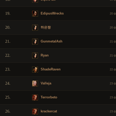
19.
EdipusWrecks
20 ф
20.
하은짱
20 ф
21.
GunmetalAsh
21 ф
22.
Ryan
21 ф
23.
ShadeRaven
22 ф
24.
Valleja
23 ф
25.
Terrorbeto
23 ф
26.
krackercat
23 ф