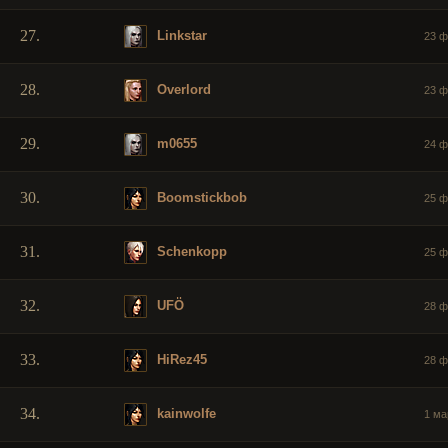
27.
Linkstar
23 ф
28.
Overlord
23 ф
29.
m0655
24 ф
30.
Boomstickbob
25 ф
31.
Schenkopp
25 ф
32.
UFÖ
28 ф
33.
HiRez45
28 ф
34.
kainwolfe
1 ма