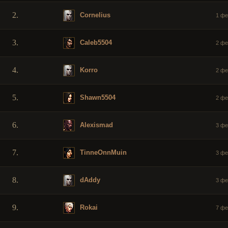
2.
Cornelius
1 фе
3.
Caleb5504
2 фе
4.
Korro
2 фе
5.
Shawn5504
2 фе
6.
Alexismad
3 фе
7.
TinneOnnMuin
3 фе
8.
dAddy
3 фе
9.
Rokai
7 фе