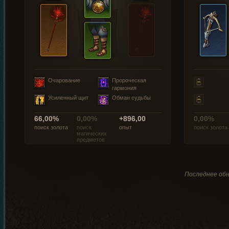
Очарование
Пророческая
гармония
Усиленный щит
Обман судьбы
66,00%
0,00%
+896,00
0,00%
поиск золота
поиск
опыт
поиск золота
магических
предметов
Последнее обн