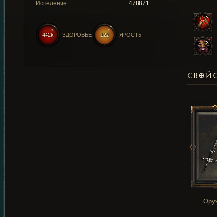
Исцеление
478871
442k
ЗДОРОВЬЕ
122
ЯРОСТЬ
СВОЙС
Ору