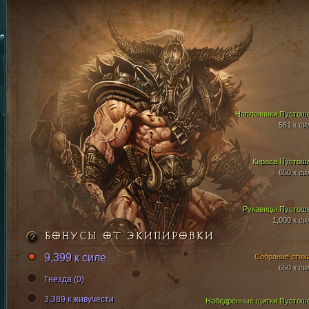
Наплечники Пустош
581 к си
Кираса Пустош
650 к си
Рукавицы Пустош
1,000 к си
БОНУСЫ ОТ ЭКИПИРОВКИ
9,399 к силе
Собрание стих
650 к си
Гнезда (0)
3,389 к живучести
Набедренные щитки Пустош