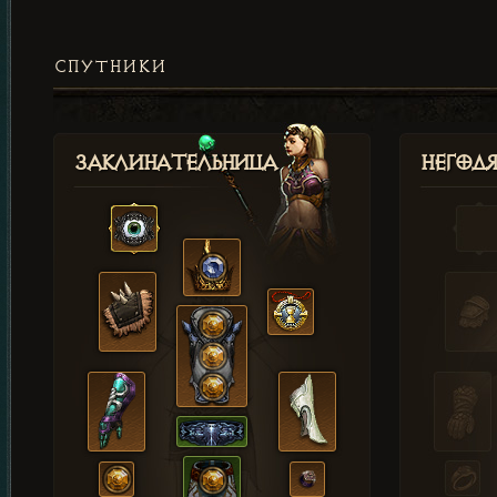
СПУТНИКИ
Заклинательница
Негод