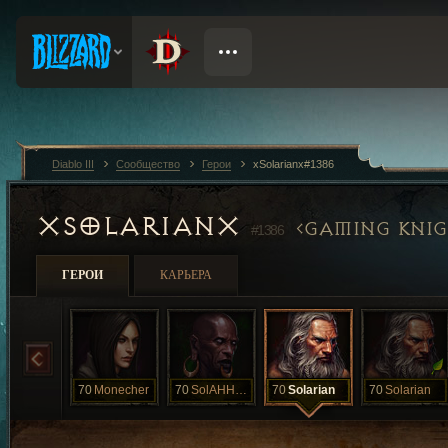
Diablo III
Сообщество
Герои
xSolarianx#1386
XSOLARIANX
GAMING KNIG
#1386
ГЕРОИ
КАРЬЕРА
70
Monecher
70
SolAHHHRian
70
Solarian
70
Solarian