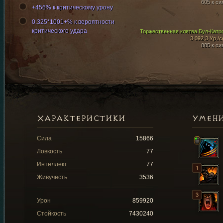
605 к си
+456% к критическому урону
0.325*1001+% к вероятности
критического удара
Торжественная клятва Бул-Като
3 092,3 Ур./с
885 к си
ХАРАКТЕРИСТИКИ
УМЕН
Сила
15866
Ловкость
77
Интеллект
77
Живучесть
3536
Урон
859920
Стойкость
7430240