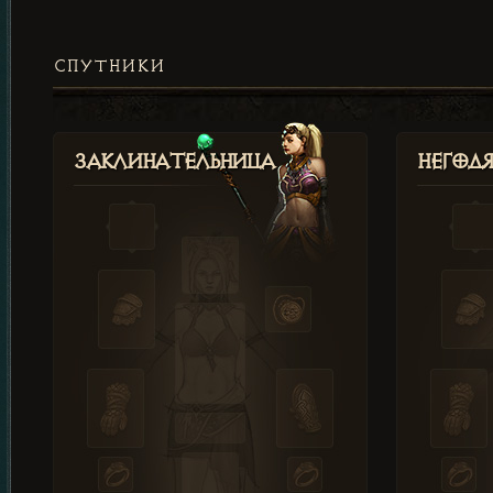
СПУТНИКИ
Заклинательница
Негод