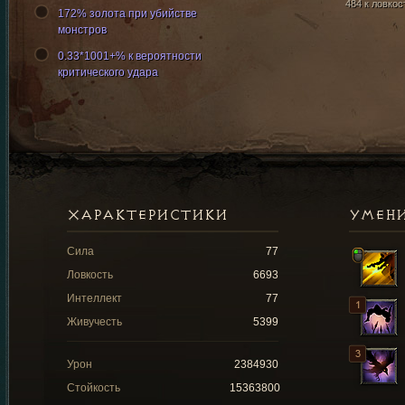
484 к ловкос
172% золота при убийстве
монстров
0.33*1001+% к вероятности
критического удара
ХАРАКТЕРИСТИКИ
УМЕН
Сила
77
Ловкость
6693
Интеллект
77
Живучесть
5399
Урон
2384930
Стойкость
15363800