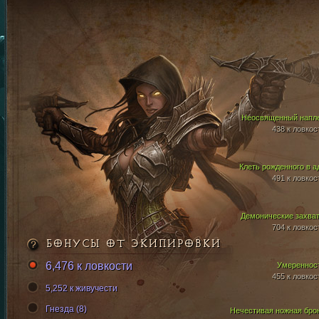
Неосвященный напл
438 к ловкос
Клеть рожденного в а
491 к ловкос
Демонические захва
704 к ловкос
БОНУСЫ ОТ ЭКИПИРОВКИ
6,476 к ловкости
Умереннос
455 к ловкос
5,252 к живучести
Гнезда (8)
Нечестивая ножная бро