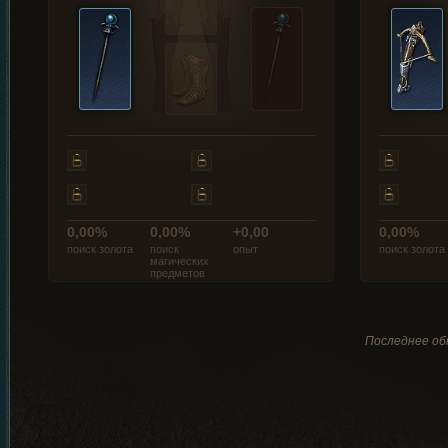
0,00%
0,00%
+0,00
0,00%
поиск золота
поиск
опыт
поиск золота
магических
предметов
Последнее обн