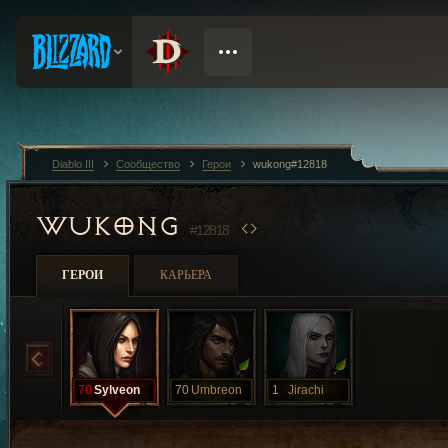
Diablo III
Сообщество
Герои
wukong#12818
WUKONG
#12818
ГЕРОИ
КАРЬЕРА
70
Sylveon
70
Umbreon
1
Jirachi