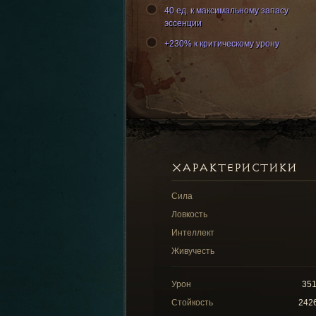
40 ед. к максимальному запасу
эссенции
+230% к критическому урону
ХАРАКТЕРИСТИКИ
Сила
Ловкость
Интеллект
Живучесть
Урон
35
Стойкость
242