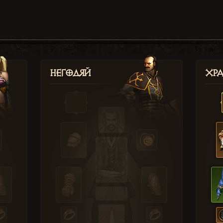
Негодяй
Хр