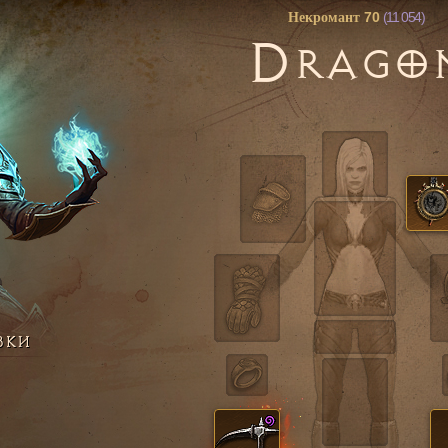
70
(11 054)
Некромант
D
RAGO
ВКИ