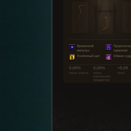
Временной
Пророческ
импульс
гармония
Усиленный щит
Обман суд
0,00%
0,00%
+0,00
поиск золота
поиск
опыт
магических
предметов