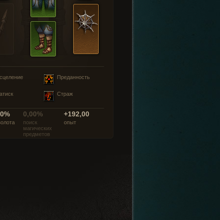
сцеление
Преданность
атиск
Страж
00%
0,00%
+192,00
золота
поиск
опыт
магических
предметов