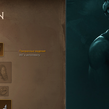
N
Призрачные видения
997 к интеллекту