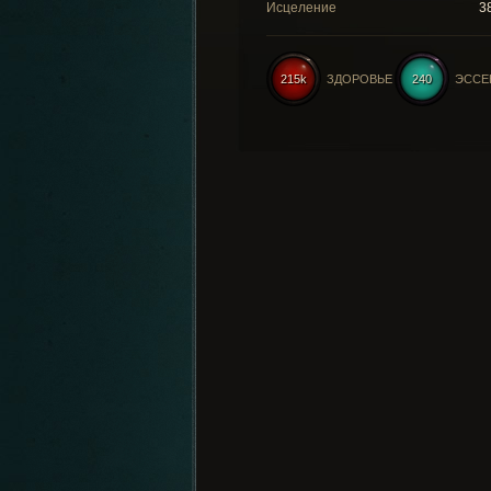
Исцеление
3
215k
ЗДОРОВЬЕ
240
ЭССЕ