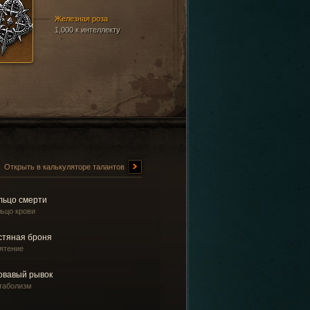
Железная роза
1,000 к интеллекту
Открыть в калькуляторе талантов
льцо смерти
ьцо крови
стяная броня
ятение
овавый рывок
таболизм