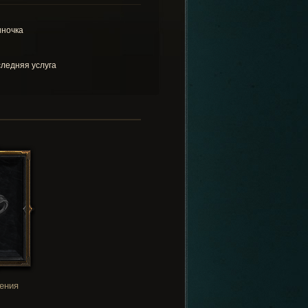
ночка
ледняя услуга
ения