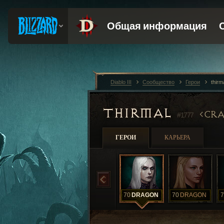
Diablo III
Сообщество
Герои
thirm
THIRMAL
CRA
#1777
ГЕРОИ
КАРЬЕРА
70
DRAGON
70
DRAGON
7