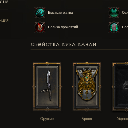
81118
Быстрая жатва
Оди
НЦИЯ
Польза проклятий
Пос
СВОЙСТВА КУБА КАНАИ
Оружие
Броня
Украш