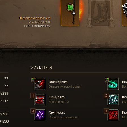
Погребальная мотыга
2 736,5 Ур./сек
1,000 к интеллекту
УМЕНИЯ
77
Вампиризм
Ко
77
Энергетический сдвиг
Кол
5239
Симулякр
Ко
2147
Кровь и кости
См
Хрупкость
Кр
19760
Раннее захоронение
Ме
64300