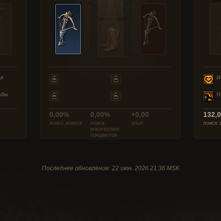
ая
И
ьбы
Н
0,00%
0,00%
+0,00
132,
поиск золота
поиск
опыт
поиск 
магических
предметов
Последнее обновление: 22 июн. 2026 21:36 MSK