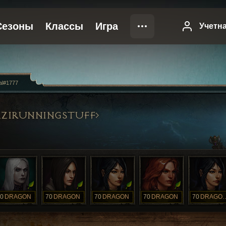
al#1777
ZIRUNNINGSTUFF
0
DRAGON
70
DRAGON
70
DRAGON
70
DRAGON
70
DRAGO