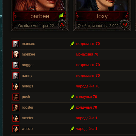
barbee
foxy
70
70
Особые монстры: 22
Особые монстры: 2 092
mancee
некромант
70
monkee
монахиня
70
nagger
некромант
70
nanny
некромант
70
nolegs
чародейка
70
push
колдунья
70
rooster
колдунья
70
meeter
чародейка
1
weeze
чародейка
1