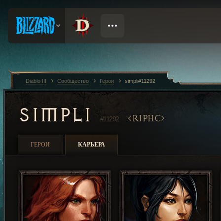
Diablo III
Сообщество
Герои
simpli#11292
SIMPLI
RIPHC
#11292
ГЕРОИ
КАРЬЕРА