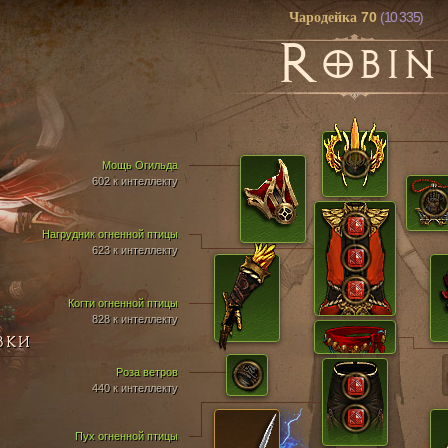
70
(10 335)
Чародейка
R
OBIN
Мощь Огильда
602 к интеллекту
Нагрудник огненной птицы
623 к интеллекту
Когти огненной птицы
828 к интеллекту
ВКИ
Роза ветров
440 к интеллекту
Пух огненной птицы