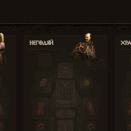
Негодяй
Хр