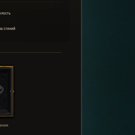
лость
а стихий
ения