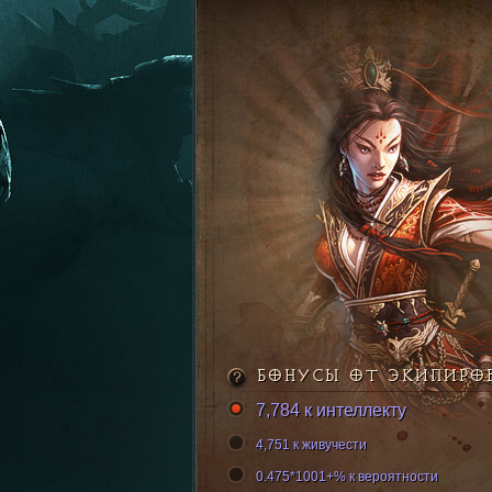
БОНУСЫ ОТ ЭКИПИРО
7,784 к интеллекту
4,751 к живучести
0.475*1001+% к вероятности