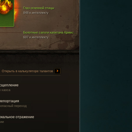
Глаз огненной птицы
848 к интеллекту
Болотные сапоги капитана Кримсона
607 к интеллекту
Открыть в калькуляторе талантов
сщепление
ы хаоса
лепортация
зопасный переход
ркальное отражение
пии