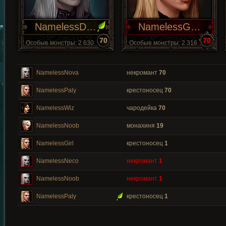
NamelessDead
NamelessGod
70
70
Особые монстры: 2 630
Особые монстры: 2 316
NamelessNova
некромант
70
NamelessPaly
крестоносец
70
NamelessWiz
чародейка
70
NamelessNoob
монахиня
19
NamelessGirl
крестоносец
1
NamelessNeco
некромант
1
NamelessNoob
некромант
1
NamelessPaly
крестоносец
1