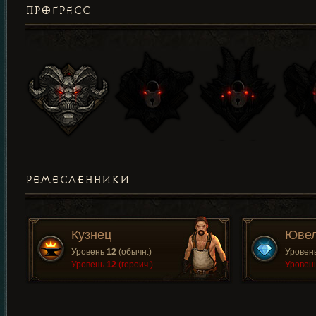
ПРОГРЕСС
РЕМЕСЛЕННИКИ
Кузнец
Юве
Уровень
12
(обычн.)
Уровен
Уровень
12
(героич.)
Уровен