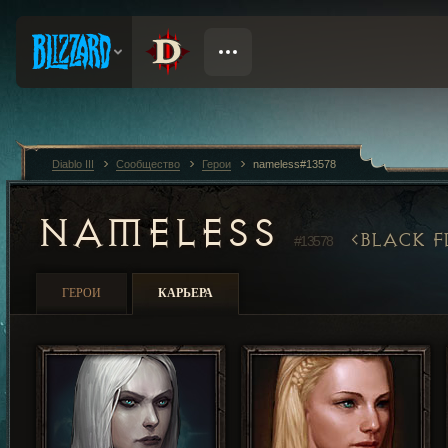
Diablo III
Сообщество
Герои
nameless#13578
NAMELESS
BLACK F
#13578
ГЕРОИ
КАРЬЕРА