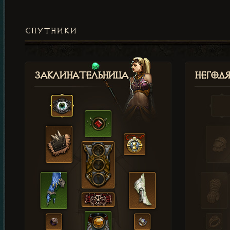
СПУТНИКИ
Заклинательница
Негод