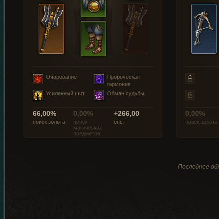
Очарование
Пророческая
гармония
Усиленный щит
Обман судьбы
66,00%
0,00%
+266,00
0,00%
поиск золота
поиск
опыт
поиск золота
магических
предметов
Последнее обн