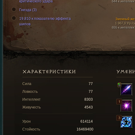
критического удара
644 к интеллек
Гнезда (3)
19,810 к показателю эффекта
Змеиный же
1 967,0 Ур./с
шипов
655 к интеллек
ХАРАКТЕРИСТИКИ
УМЕН
Сила
77
Ловкость
77
Интеллект
8303
Живучесть
4543
Урон
614114
Стойкость
16469400