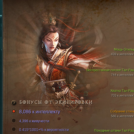
Мощь Огиль
439 к интеллек
Беспрестанная погоня Тал Ра
744 к интеллек
Хватка Тал Ра
703 к интеллек
БОНУСЫ ОТ ЭКИПИРОВКИ
8,086 к интеллекту
Собрание стих
586 к интеллек
4,396 к живучести
0.415*1001+% к вероятности
Походные штаны Тал Ра