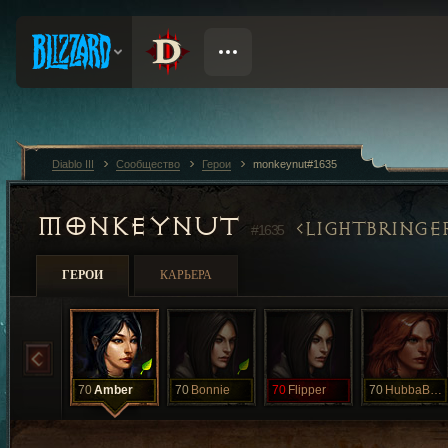
Diablo III
Сообщество
Герои
monkeynut#1635
MONKEYNUT
LIGHTBRINGE
#1635
ГЕРОИ
КАРЬЕРА
70
Amber
70
Bonnie
70
Flipper
70
HubbaBubba