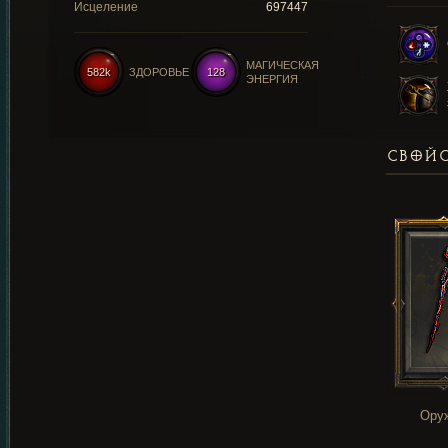
Исцеление
697447
МАГИЧЕСКАЯ
582k
ЗДОРОВЬЕ
128
ЭНЕРГИЯ
СВОЙС
Ору