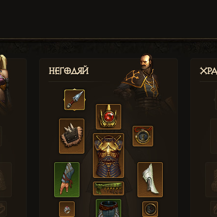
Негодяй
Хр