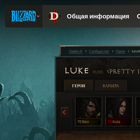
Diablo III
Сообщество
Герои
luke
LUKE
PRETTY I
#1295
ГЕРОИ
КАРЬЕРА
70
Beo
70
Kula
7