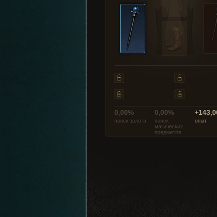
0,00%
0,00%
+143,0
поиск золота
поиск
опыт
магических
предметов