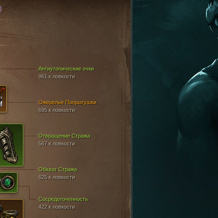
)
Антиутопические очки
961 к ловкости
Ожерелье Попрыгушки
695 к ловкости
Отвращение Стража
567 к ловкости
Обхват Стража
625 к ловкости
Сосредоточенность
422 к ловкости