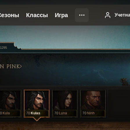
#1295
N PINK
0
Kula
70
Kulas
70
Luna
70
Ninh