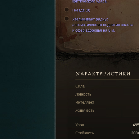
критического удара
Гнезда (0)
Увеличивает радиус
автоматического поднятия золота
и сфер здоровья на 8 м.
ХАРАКТЕРИСТИКИ
Сила
Ловкость
Интеллект
Живучесть
Урон
49
Стойкость
208