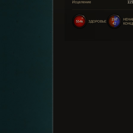
Исцеление
11
150
НЕНА
554k
ЗДОРОВЬЕ
42
КОНЦ