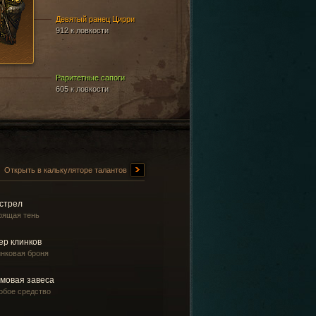
Девятый ранец Цирри
912 к ловкости
Раритетные сапоги
605 к ловкости
Открыть в калькуляторе талантов
стрел
рящая тень
ер клинков
инковая броня
мовая завеса
обое средство