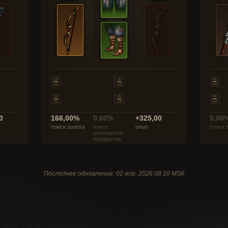
0
166,00%
0,00%
+325,00
0,00
поиск золота
поиск
опыт
поиск 
магических
предметов
Последнее обновление: 02 апр. 2026 08:10 MSK