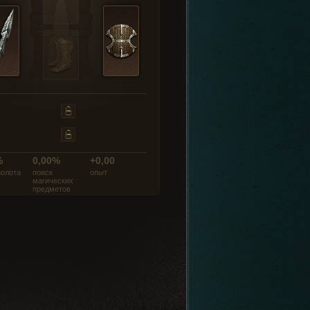
%
0,00%
+0,00
золота
поиск
опыт
магических
предметов