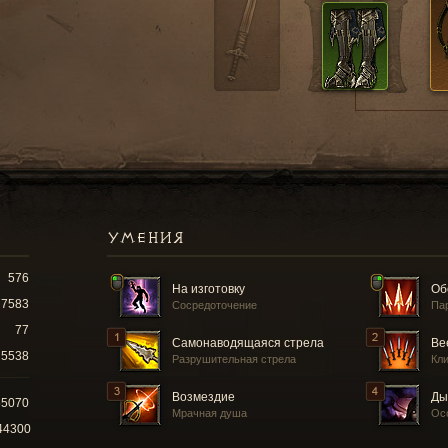
УМЕНИЯ
576
На изготовку
Об
7583
Сосредоточение
Па
77
Самонаводящаяся стрела
Ве
5538
Разрушительная стрела
Кл
Возмездие
Ды
55070
Мрачная душа
Ос
44300