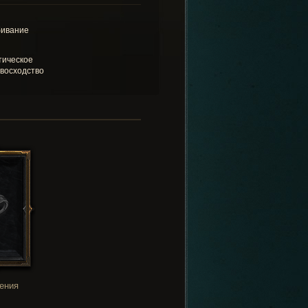
ивание
тическое
восходство
ения