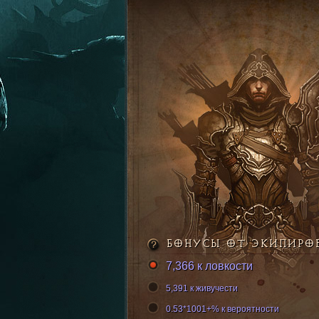
БОНУСЫ ОТ ЭКИПИРО
7,366 к ловкости
5,391 к живучести
0.53*1001+% к вероятности