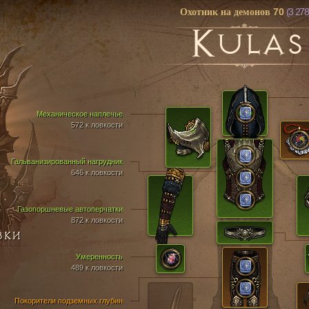
70
(3 278
Охотник на демонов
K
ULAS
Механическое наплечье
572 к ловкости
Гальванизированный нагрудник
646 к ловкости
Газопоршневые автоперчатки
872 к ловкости
ВКИ
Умеренность
489 к ловкости
Покорители подземных глубин