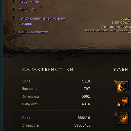
4,902 к силе
Гнезда (0)
+942 к сопротивлению всем
Вориш
1 995,0 Ур./с
стихиям
Уменьшение време
восстановления всех умений 
4,169 к живучести
7
ХАРАКТЕРИСТИКИ
УМЕН
Сила
5119
Ловкость
797
Интеллект
5061
Живучесть
4316
Урон
666416
Стойкость
59505400