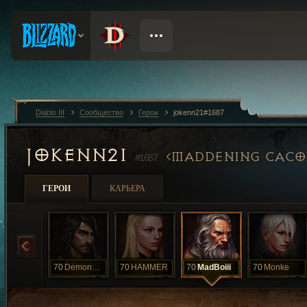
Diablo III
Сообщество
Герои
jokenn21#1687
JOKENN21
MADDENING CACO
#1687
ГЕРОИ
КАРЬЕРА
70
DemonHunter
70
HAMMER
70
MadBoiii
70
Monke