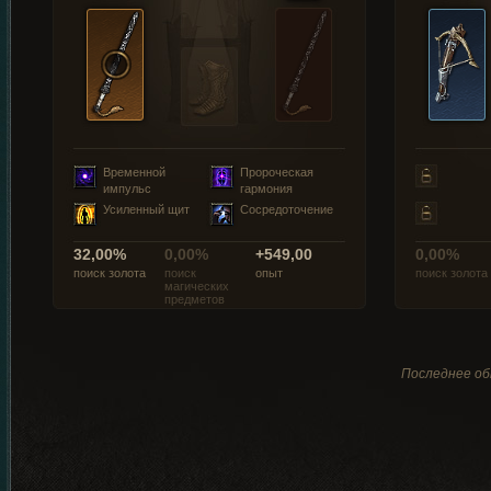
Временной
Пророческая
импульс
гармония
Усиленный щит
Сосредоточение
32,00%
0,00%
+549,00
0,00%
поиск золота
поиск
опыт
поиск золота
магических
предметов
Последнее обн