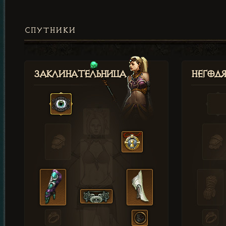
СПУТНИКИ
Заклинательница
Негод