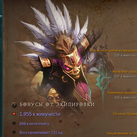
Наплечные щитки возвращен
105 к живучес
Железное серд
197 к живучес
Каменные рукави
436 к живучес
БОНУСЫ ОТ ЭКИПИРОВКИ
1,955 к живучести
Печатка Леори
888 к интеллекту
Восстанавливает 731 ед.
Зачумленные шта