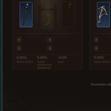
0,00%
0,00%
+0,00
0,00%
поиск золота
поиск
опыт
поиск золота
магических
предметов
Последнее об