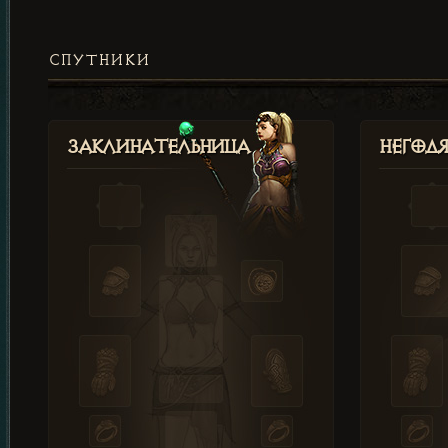
СПУТНИКИ
Заклинательница
Негод