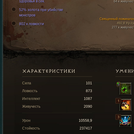
здоровья в сек.
64 к живучес
52% золота при убийстве
монстров
Священный пожинате
492,8 Ур./с
802 к ловкости
277 к живучес
ХАРАКТЕРИСТИКИ
УМЕН
Сила
101
Ловкость
873
Интеллект
1087
Живучесть
2090
Урон
10558,9
Стойкость
237417