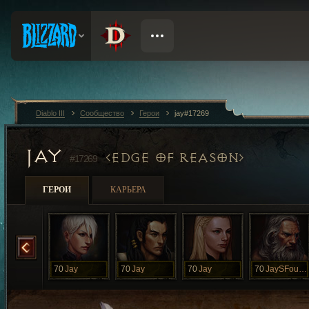
Diablo III
Сообщество
Герои
jay#17269
JAY
EDGE OF REASON
#17269
ГЕРОИ
КАРЬЕРА
Jay
70
Jay
70
Jay
70
Jay
70
JaySFourteen