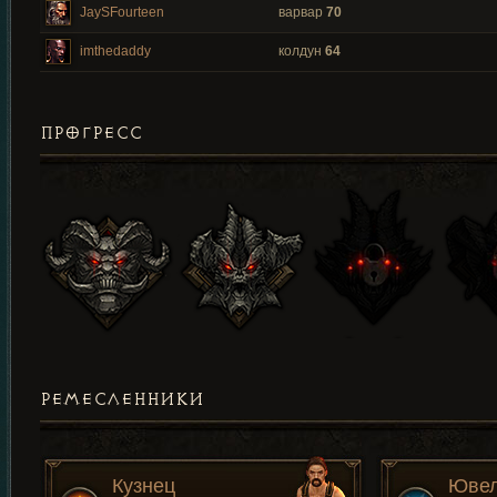
JaySFourteen
варвар
70
imthedaddy
колдун
64
ПРОГРЕСС
РЕМЕСЛЕННИКИ
Кузнец
Юве