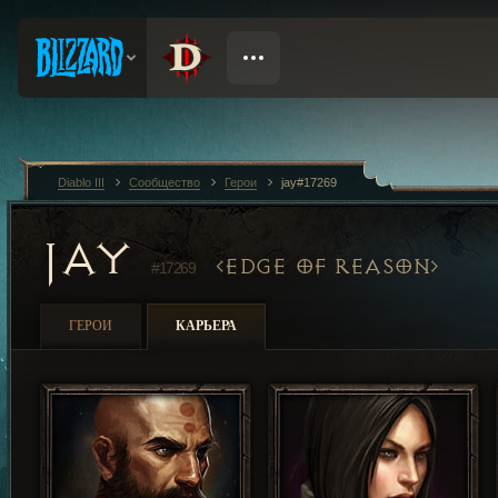
Diablo III
Сообщество
Герои
jay#17269
JAY
EDGE OF REASON
#17269
ГЕРОИ
КАРЬЕРА