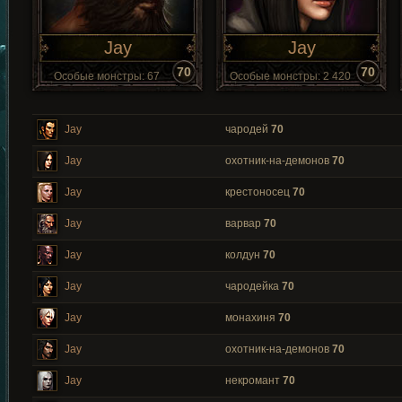
Jay
Jay
70
70
Особые монстры: 67
Особые монстры: 2 420
Jay
чародей
70
Jay
охотник-на-демонов
70
Jay
крестоносец
70
Jay
варвар
70
Jay
колдун
70
Jay
чародейка
70
Jay
монахиня
70
Jay
охотник-на-демонов
70
Jay
некромант
70