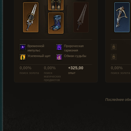
Временной
Пророческая
импульс
гармония
Усиленный щит
Обман судьбы
0,00%
0,00%
+325,00
0,00%
поиск золота
поиск
опыт
поиск золота
магических
предметов
Последнее обн