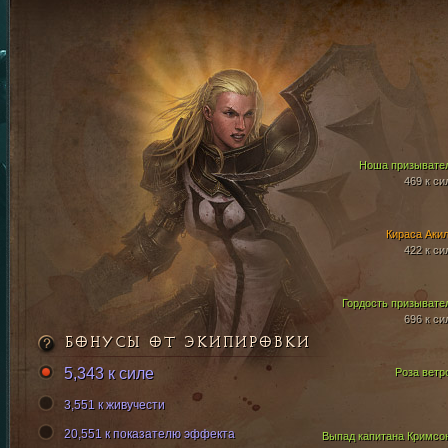
Ноша призывате
469 к си
Кираса Аки
422 к си
Гордость призывате
696 к си
БОНУСЫ ОТ ЭКИПИРОВКИ
5,343 к силе
Роза ветр
3,551 к живучести
20,551 к показателю эффекта
Выпад капитана Кримсо