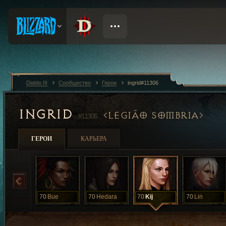
Diablo III
Сообщество
Герои
ingrid#11306
INGRID
LEGIÃO SOMBRIA
#11306
ГЕРОИ
КАРЬЕРА
70
Bue
70
Hedara
70
Kij
70
Lin