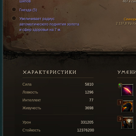
шипов
467 к си
Гнезда (5)
Увеличивает радиус
Свинор
2 137,8 Ур./с
автоматического поднятия золота
и сфер здоровья на 7 м.
ХАРАКТЕРИСТИКИ
УМЕН
Сила
5810
Ловкость
1296
Интеллект
77
Живучесть
3698
Урон
331205
Стойкость
12376200