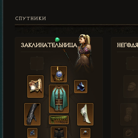
СПУТНИКИ
Заклинательница
Негод