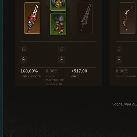
168,00%
0,00%
+517,00
0,00%
поиск золота
поиск
опыт
поиск золота
магических
предметов
Последнее обн