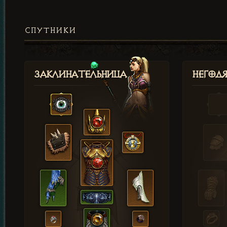
СПУТНИКИ
Заклинательница
Негод