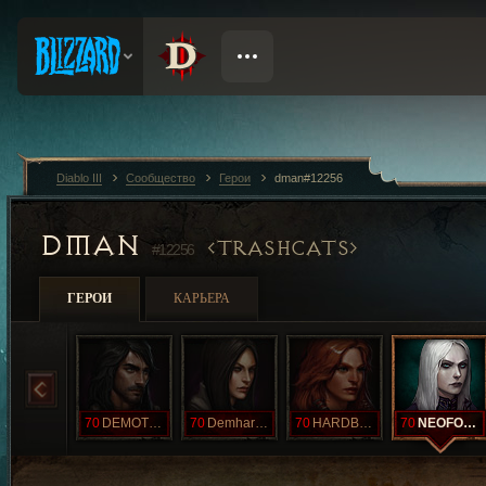
Diablo III
Сообщество
Герои
dman#12256
DMAN
TRASHCATS
#12256
ГЕРОИ
КАРЬЕРА
70
DEMOTHREE
70
Demhardthree
70
HARDBARB
70
NEOFOURHARD