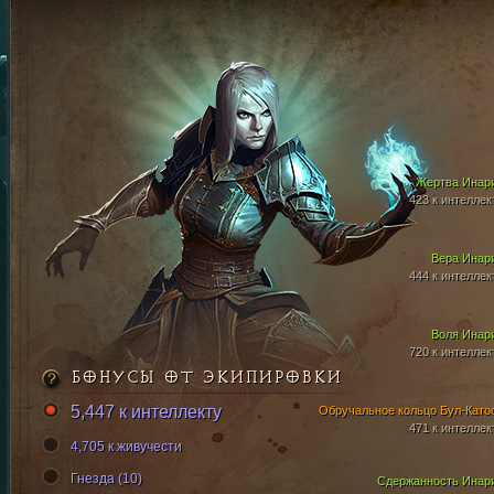
Жертва Инар
423 к интеллек
Вера Инар
444 к интеллек
Воля Инар
720 к интеллек
БОНУСЫ ОТ ЭКИПИРОВКИ
5,447 к интеллекту
Обручальное кольцо Бул-Като
471 к интеллек
4,705 к живучести
Гнезда (10)
Сдержанность Инар