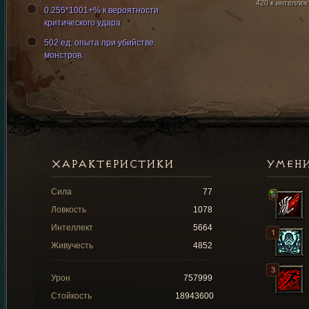
420 к интеллек
0.255*1001+% к вероятности
критического удара
502 ед. опыта при убийстве
монстров.
ХАРАКТЕРИСТИКИ
УМЕН
Сила
77
Ловкость
1078
Интеллект
5664
Живучесть
4852
Урон
757999
Стойкость
18943600