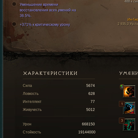
488 к си
Уменьшение времени
восстановления всех умений на
36.5%.
Ин-Ги
2 935,3 Ур./с
+371% к критическому урону
ХАРАКТЕРИСТИКИ
УМЕН
Сила
5674
Ловкость
628
Интеллект
77
Живучесть
5012
Урон
668150
Стойкость
19144000