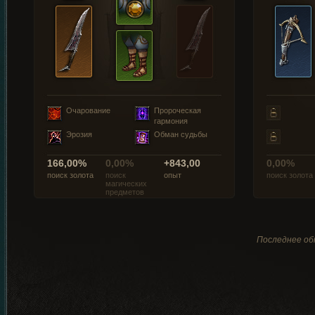
Очарование
Пророческая
гармония
Эрозия
Обман судьбы
166,00%
0,00%
+843,00
0,00%
поиск золота
поиск
опыт
поиск золота
магических
предметов
Последнее обн