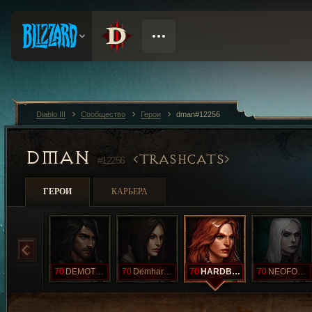
Diablo III
Сообщество
Герои
dman#12256
DMAN
TRASHCATS
#12256
ГЕРОИ
КАРЬЕРА
70
DEMOTHREE
70
Demhardthree
70
HARDBARB
70
NEOFOURHARD