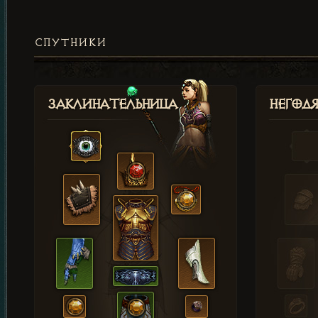
СПУТНИКИ
Заклинательница
Негод