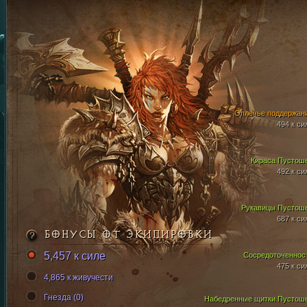
Оплечье поддержан
494 к си
Кираса Пустош
492 к си
Рукавицы Пустош
687 к си
БОНУСЫ ОТ ЭКИПИРОВКИ
5,457 к силе
Сосредоточеннос
475 к си
4,865 к живучести
Гнезда (0)
Набедренные щитки Пустош