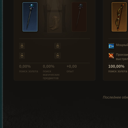
Мощный
Пронза
выстре
0,00%
0,00%
+0,00
100,00%
поиск золота
поиск
опыт
поиск золота
магических
предметов
Последнее обн