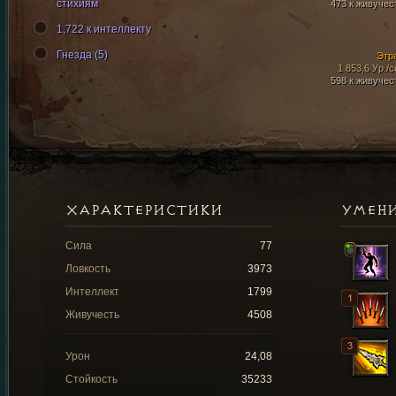
стихиям
473 к живучес
1,722 к интеллекту
Гнезда (5)
Этр
1 853,6 Ур./с
598 к живучес
ХАРАКТЕРИСТИКИ
УМЕН
Сила
77
Ловкость
3973
Интеллект
1799
Живучесть
4508
Урон
24,08
Стойкость
35233