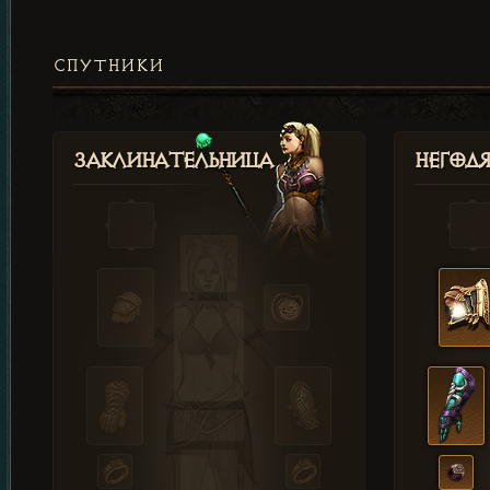
СПУТНИКИ
Заклинательница
Негод