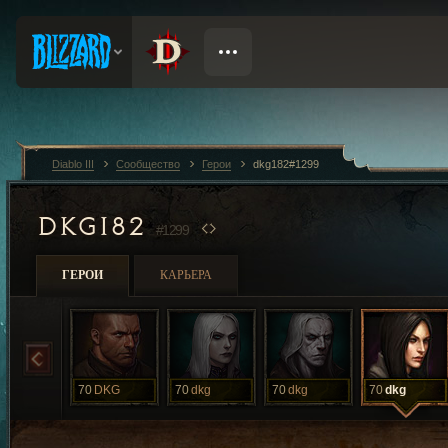
Diablo III
Сообщество
Герои
dkg182#1299
DKG182
#1299
ГЕРОИ
КАРЬЕРА
70
DKG
70
dkg
70
dkg
70
dkg