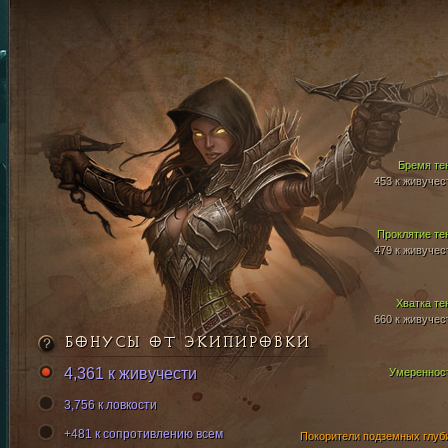
Бремя те
453 к живучес
Проклятие те
479 к живучес
Хватка те
660 к живучес
БОНУСЫ ОТ ЭКИПИРОВКИ
4,361 к живучести
Умереннос
3,756 к ловкости
+481 к сопротивлению всем
Покорители подземных глуб