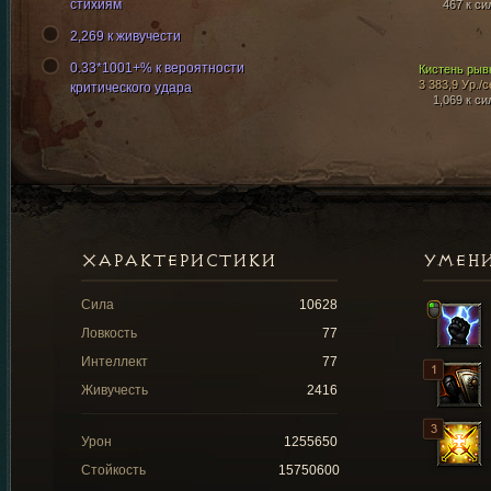
стихиям
467 к си
2,269 к живучести
0.33*1001+% к вероятности
Кистень рыв
3 383,9 Ур./с
критического удара
1,069 к си
ХАРАКТЕРИСТИКИ
УМЕН
Сила
10628
Ловкость
77
Интеллект
77
Живучесть
2416
Урон
1255650
Стойкость
15750600