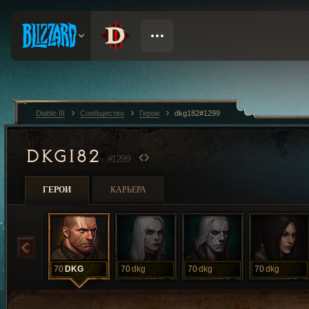
Diablo III
Сообщество
Герои
dkg182#1299
DKG182
#1299
ГЕРОИ
КАРЬЕРА
70
DKG
70
dkg
70
dkg
70
dkg