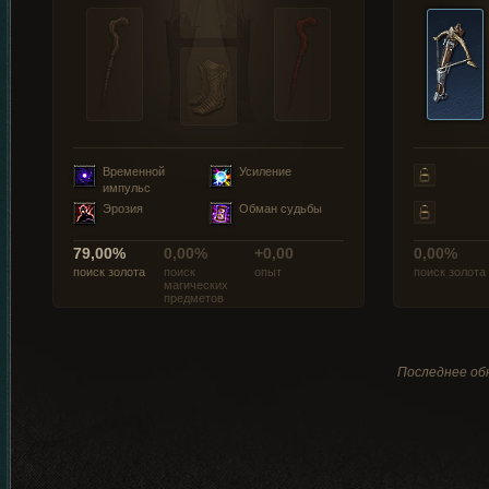
Временной
Усиление
импульс
Эрозия
Обман судьбы
79,00%
0,00%
+0,00
0,00%
поиск золота
поиск
опыт
поиск золота
магических
предметов
Последнее обн