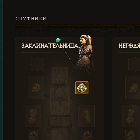
СПУТНИКИ
Заклинательница
Негод