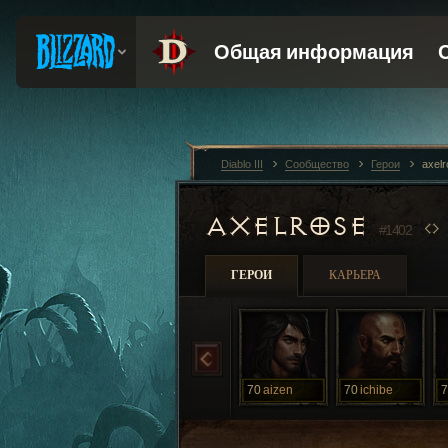
Diablo III
Сообщество
Герои
axel
AXELROSE
#1402
ГЕРОИ
КАРЬЕРА
70
aizen
70
ichibe
7