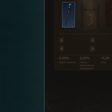
0,00%
0,00%
+0,00
поиск золота
поиск
опыт
магических
предметов