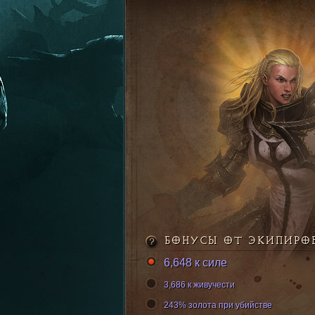
БОНУСЫ ОТ ЭКИПИРО
6,648 к силе
3,686 к живучести
243% золота при убийстве