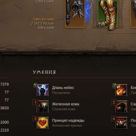
1,031 к силе
Свет во тьме
2 242,3 Ур./сек
638 к силе
УМЕНИЯ
7379
Длань небес
Бо
77
Расщелина
Пр
77
Железная кожа
Ск
3833
Стальная кожа
За
Принцип надежды
По
11000
Ангельские крылья
Пр
12110