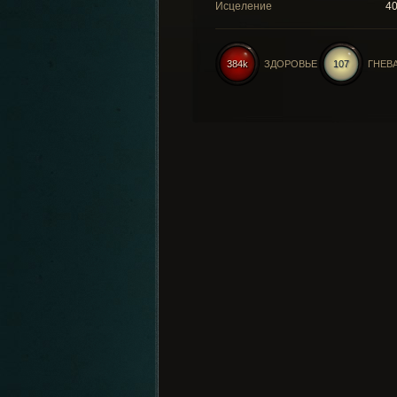
Исцеление
4
384k
ЗДОРОВЬЕ
107
ГНЕВ