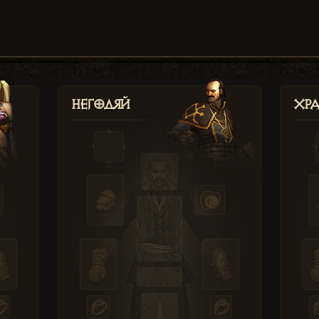
Негодяй
Хр