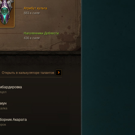
Атрибут культа
883 к силе
Наголенники Доблести
436 к силе
Открыть в калькуляторе талантов
мбардировка
ицел
акун
калка
борник Акарата
орок