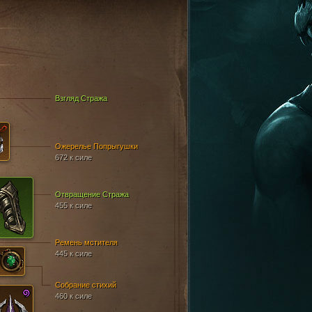
Взгляд Стража
Ожерелье Попрыгушки
672 к силе
Отвращение Стража
455 к силе
Ремень мстителя
445 к силе
Собрание стихий
460 к силе