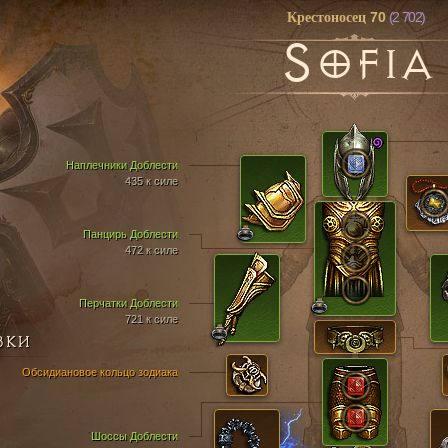
70
(2 702)
Крестоносец
S
OFIA
Наплечники Доблести
435 к силе
Панцирь Доблести
472 к силе
Перчатки Доблести
721 к силе
ВКИ
Обсидиановое кольцо зодиака
Шоссы Доблести