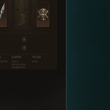
%
0,00%
+0,00
золота
поиск
опыт
магических
предметов