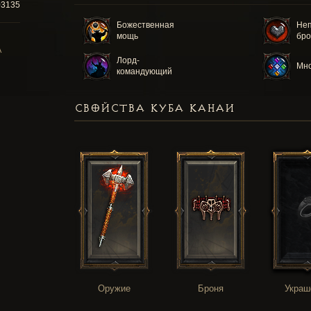
03135
Божественная
Не
мощь
бро
А
Лорд-
Мно
командующий
СВОЙСТВА КУБА КАНАИ
Оружие
Броня
Украш