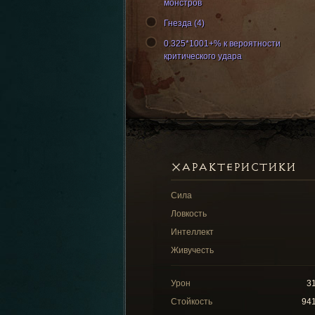
монстров
Гнезда (4)
0.325*1001+% к вероятности
критического удара
ХАРАКТЕРИСТИКИ
Сила
Ловкость
Интеллект
Живучесть
Урон
3
Стойкость
94