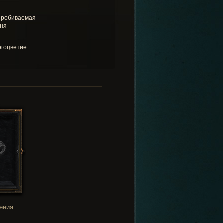
пробиваемая
ня
гоцветие
ения