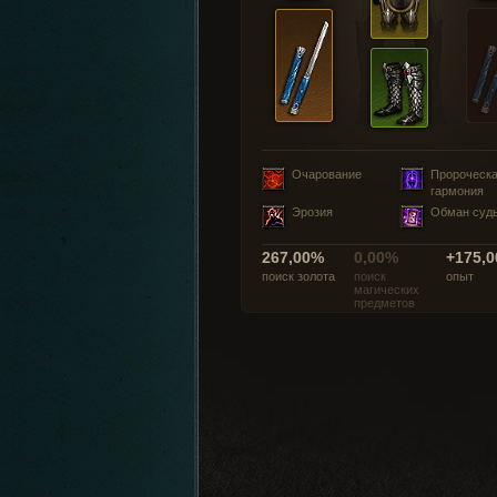
Очарование
Пророческ
гармония
Эрозия
Обман суд
267,00%
0,00%
+175,0
поиск золота
поиск
опыт
магических
предметов