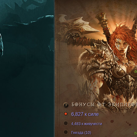
БОНУСЫ ОТ ЭКИПИРО
6,827 к силе
4,483 к живучести
Гнезда (10)