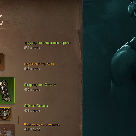
比
Триумф бессмертного короля
661 к силе
Одержимость Вахо
645 к силе
Отвращение Стража
469 к силе
Обхват Стража
489 к силе
Кольцо глухого шепота
498 к силе