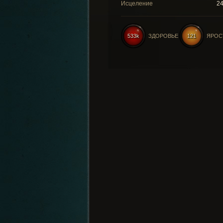
Исцеление
2
533k
ЗДОРОВЬЕ
121
ЯРОС