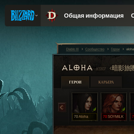
Diablo III
Сообщество
Герои
aloh
ALOHA
暗影旅
#3307
ГЕРОИ
КАРЬЕРА
70
Aloha
70
SOYMILK
7