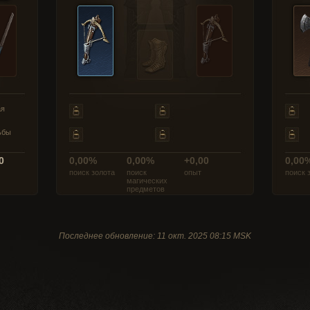
ая
ьбы
0
0,00%
0,00%
+0,00
0,00
поиск золота
поиск
опыт
поиск 
магических
предметов
Последнее обновление: 11 окт. 2025 08:15 MSK