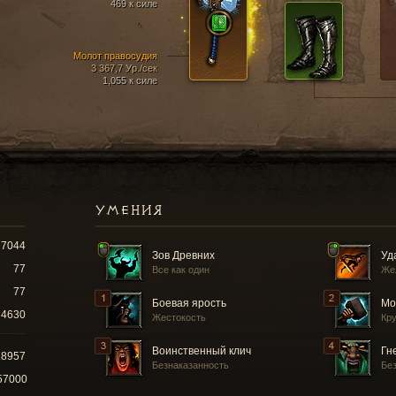
469 к силе
Молот правосудия
3 367,7 Ур./сек
1,055 к силе
УМЕНИЯ
7044
Зов Древних
Уд
77
Все как один
Же
77
Боевая ярость
Мо
4630
Жестокость
Кр
Воинственный клич
Гн
28957
Безнаказанность
Бе
57000