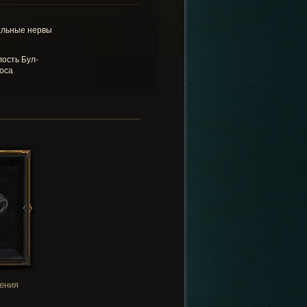
льные нервы
ость Бул-
оса
ения