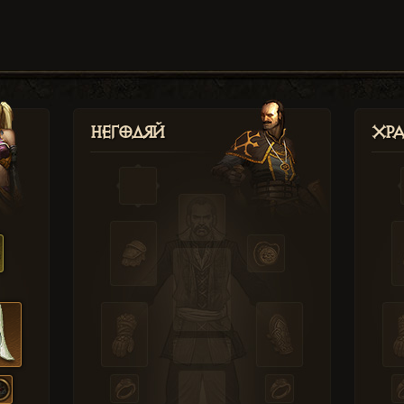
Негодяй
Хр