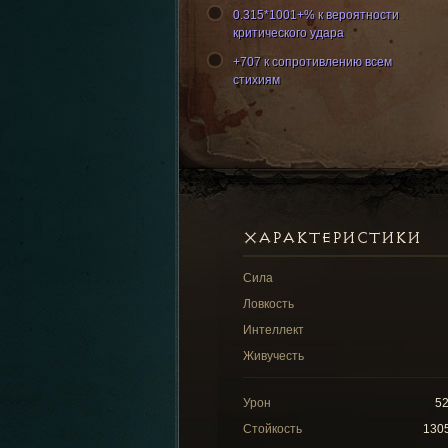
0.315*1001+% к вероятности
критического удара
+707 к сопротивлению всем
стихиям
ХАРАКТЕРИСТИКИ
Сила
Ловкость
Интеллект
Живучесть
Урон
5
Стойкость
130