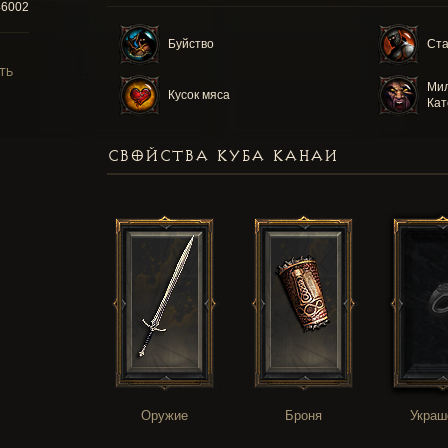
46002
Буйство
Ста
ТЬ
Мил
Кусок мяса
Кат
СВОЙСТВА КУБА КАНАИ
Оружие
Броня
Украш