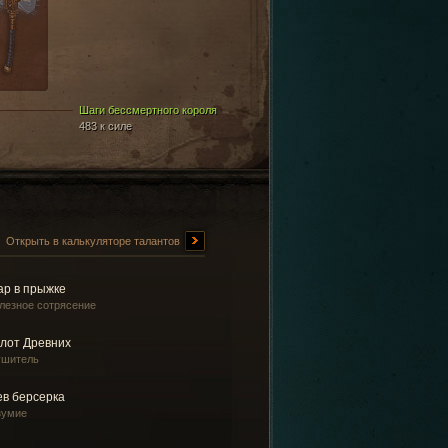
Шаги бессмертного короля
483 к силе
Открыть в калькуляторе талантов
ар в прыжке
лезное сотрясение
лот Древних
ушитель
ев берсерка
зумие