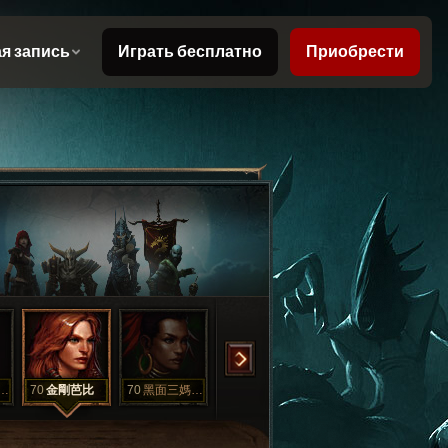
不死超人維拉
70
金剛芭比
70
黑面三媽重製版
62
SIN
1
妖尼姑