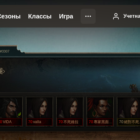
a#3307
團
0
VIDA
70
valla
70
不死維拉
70
專家黑面三媽
70
絕對