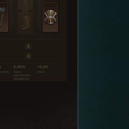
%
0,00%
+0,00
золота
поиск
опыт
магических
предметов