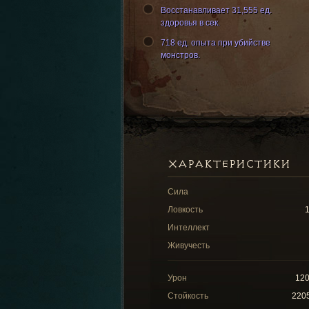
Восстанавливает 31,555 ед.
здоровья в сек.
718 ед. опыта при убийстве
монстров.
ХАРАКТЕРИСТИКИ
Сила
Ловкость
Интеллект
Живучесть
Урон
12
Стойкость
220