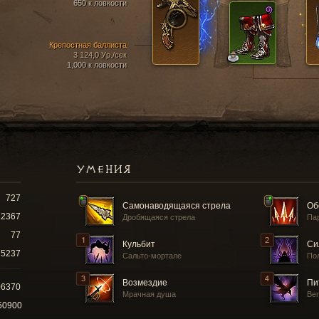
650 к ловкости
Крепостная баллиста
3 124,0 Ур./сек
1,000 к ловкости
УМЕНИЯ
727
Самонаводящаяся стрела
Об
12367
Дробящаяся стрела
Па
77
Кульбит
Си
5237
Сальто-мортале
По
Возмездие
Пи
06370
Мрачная душа
Ве
50900