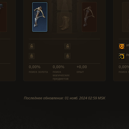
И
Р
0,00%
0,00%
+0,00
0,00
поиск золота
поиск
опыт
поиск 
магических
предметов
Последнее обновление: 01 нояб. 2024 02:59 MSK