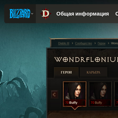
Diablo III
Сообщество
Герои
Wond
WONDRFLONI
ГЕРОИ
КАРЬЕРА
70
Buffy
70
Buffy
7