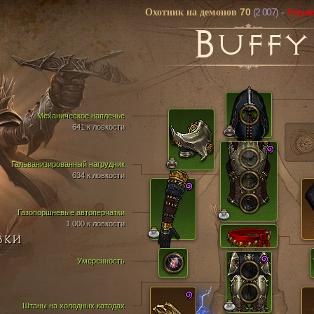
70
(2 007)
Охотник на демонов
-
Герои
B
UFFY
Механическое наплечье
641 к ловкости
Гальванизированный нагрудник
634 к ловкости
Газопоршневые автоперчатки
1,000 к ловкости
ВКИ
Умеренность
Штаны на холодных катодах