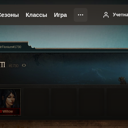
rFlonium#1730
UM
#1730
0
Willow