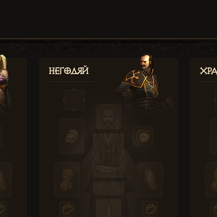
Негодяй
Хр