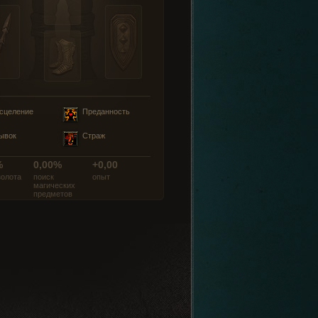
сцеление
Преданность
ывок
Страж
%
0,00%
+0,00
золота
поиск
опыт
магических
предметов