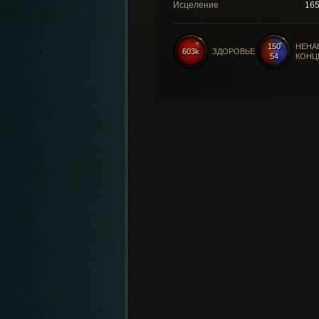
Исцеление
16
150
НЕНА
603k
ЗДОРОВЬЕ
54
КОНЦ