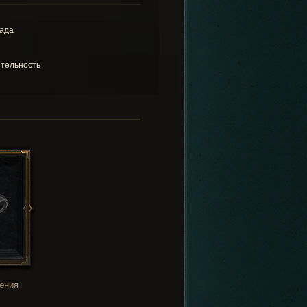
ада
тельность
ения