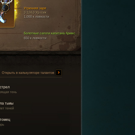
Утренняя заря
3 124,0 Ур./сек
1,000 к ловкости
Болотные сапоги капитана Кримсона
650 к ловкости
Открыть в калькуляторе талантов
стрел
рящая тень
ла тьмы
лет теней
томец
прь