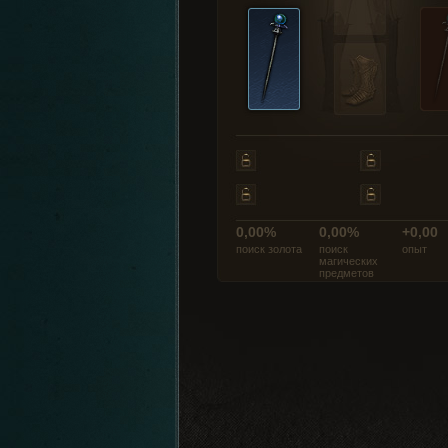
0,00%
0,00%
+0,00
поиск золота
поиск
опыт
магических
предметов