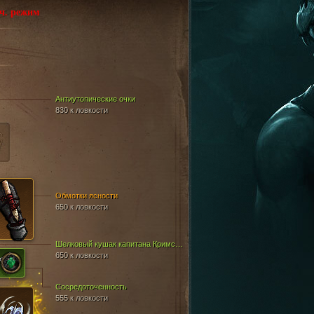
ч. режим
Антиутопические очки
830 к ловкости
Обмотки ясности
650 к ловкости
Шелковый кушак капитана Кримсона
650 к ловкости
Сосредоточенность
555 к ловкости