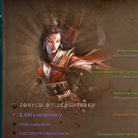
Мощь Огиль
650 к интеллек
Беспрестанная погоня Тал Ра
1,401 к интеллек
Хватка Тал Ра
979 к интеллек
БОНУСЫ ОТ ЭКИПИРОВКИ
8,486 к интеллекту
Собрание стих
4,592 к живучести
0.48*1001+% к вероятности
Походные штаны Тал Ра