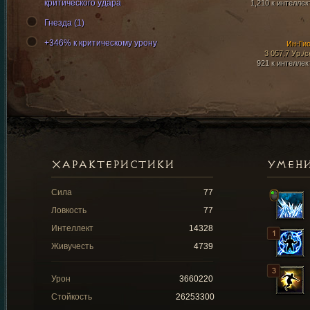
критического удара
1,210 к интеллек
Гнезда (1)
+346% к критическому урону
Ин-Ги
3 057,7 Ур./с
921 к интеллек
ХАРАКТЕРИСТИКИ
УМЕН
Сила
77
Ловкость
77
Интеллект
14328
Живучесть
4739
Урон
3660220
Стойкость
26253300