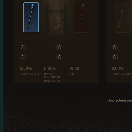
0,00%
0,00%
+0,00
0,00%
поиск золота
поиск
опыт
поиск золота
магических
предметов
Последнее обн