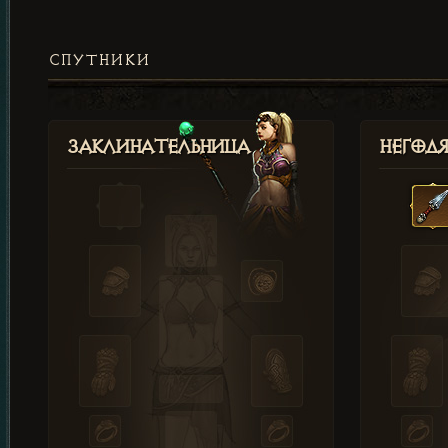
СПУТНИКИ
Заклинательница
Негод