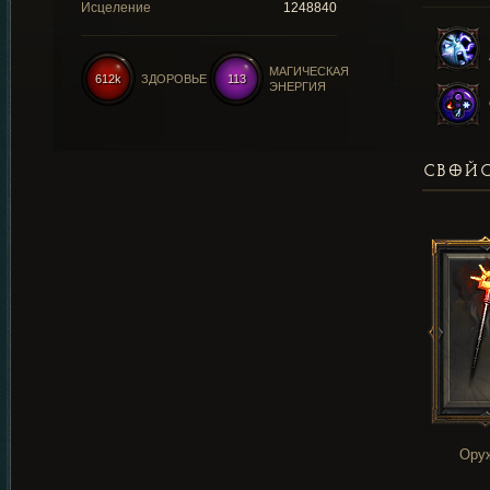
Исцеление
1248840
МАГИЧЕСКАЯ
612k
ЗДОРОВЬЕ
113
ЭНЕРГИЯ
СВОЙС
Ору