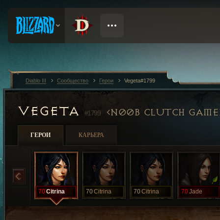
Diablo III
Сообщество
Герои
Vegeta#1799
VEGETA
N00B CLUTCH GAME
#1799
ГЕРОИ
КАРЬЕРА
70
Citrina
70
Citrina
70
Citrina
70
Jade