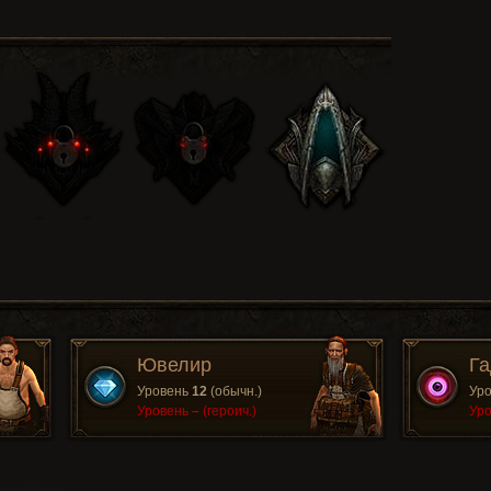
Ювелир
Га
Уровень
12
(обычн.)
Ур
Уровень
–
(героич.)
Ур