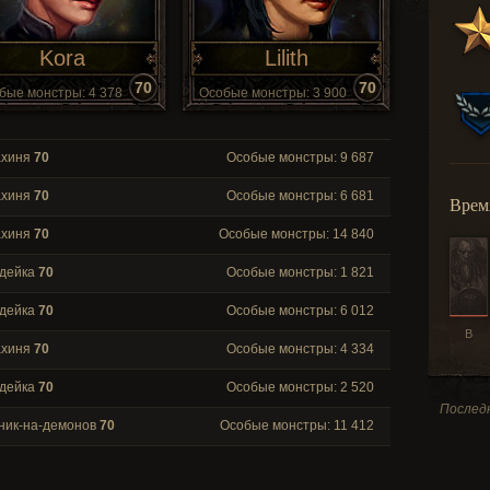
Kora
Lilith
70
70
бые монстры: 4 378
Особые монстры: 3 900
ахиня
70
Особые монстры: 9 687
ахиня
70
Особые монстры: 6 681
Врем
ахиня
70
Особые монстры: 14 840
дейка
70
Особые монстры: 1 821
дейка
70
Особые монстры: 6 012
В
ахиня
70
Особые монстры: 4 334
дейка
70
Особые монстры: 2 520
Последн
ник-на-демонов
70
Особые монстры: 11 412