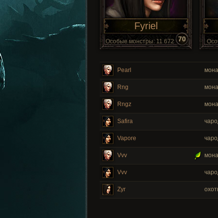
Fyriel
70
Особые монстры: 11 672
Осо
Pearl
мон
Rng
мон
Rngz
мон
Safira
чаро
Vapore
чаро
Vvv
мон
Vvv
чаро
Zyr
охот