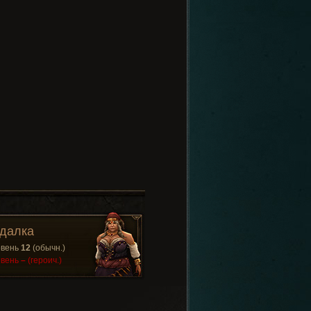
далка
овень
12
(обычн.)
овень
–
(героич.)