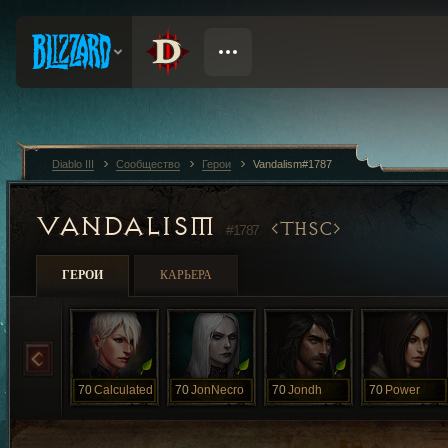
Diablo III
Сообщество
Герои
Vandalism#1787
VANDALISM
THSC
#1787
ГЕРОИ
КАРЬЕРА
70
Calculated
70
JonNecro
70
Jondh
70
Power