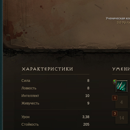
Ученическая ко
3,0 Ур./с
ХАРАКТЕРИСТИКИ
УМЕН
Сила
8
Ловкость
8
Интеллект
10
Живучесть
9
Урон
3,38
Стойкость
205