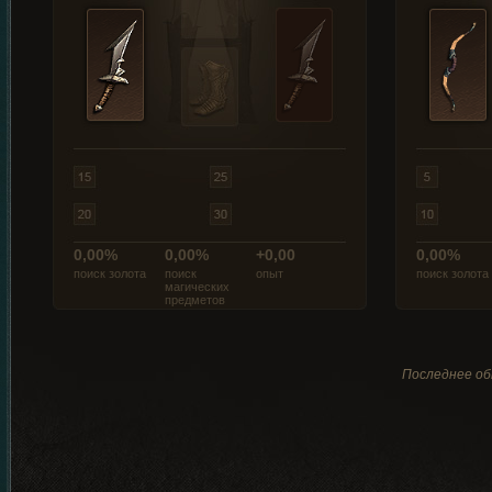
0,00%
0,00%
+0,00
0,00%
поиск золота
поиск
опыт
поиск золота
магических
предметов
Последнее обн