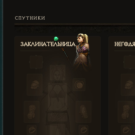
СПУТНИКИ
Заклинательница
Негод