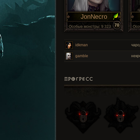
JonNecro
70
Особые монстры: 9 323
Осо
idkman
чаро
gamble
нек
ПРОГРЕСС