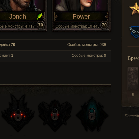
Jondh
Power
70
70
бые монстры: 4 717
Особые монстры: 10 445
дейка
70
Особые монстры: 939
романт
1
Особые монстры: 0
Врем
В
Последн