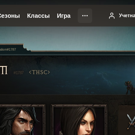
alism#1787
SM
THSC
#1787