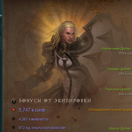
Наплечники Доблес
470 к си
Панцирь Доблес
495 к си
Перчатки Доблес
666 к си
БОНУСЫ ОТ ЭКИПИРОВКИ
5,747 к силе
Обсидиановое кольцо зодиа
4,367 к живучести
872 ед. опыта при убийстве
Шоссы Доблес