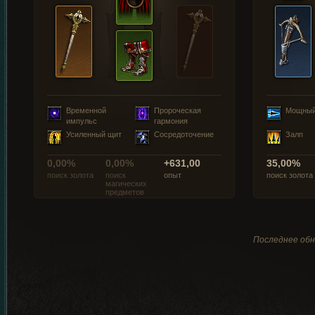
Временной
Пророческая
Мощный
импульс
гармония
Усиленный щит
Сосредоточение
Залп
0,00%
0,00%
+631,00
35,00%
поиск золота
поиск
опыт
поиск золота
магических
предметов
Последнее обн