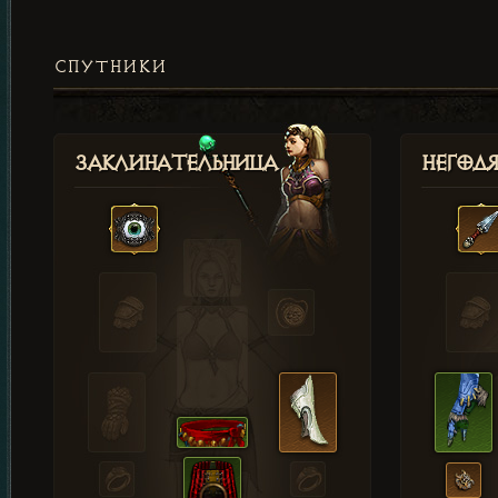
СПУТНИКИ
Заклинательница
Негод