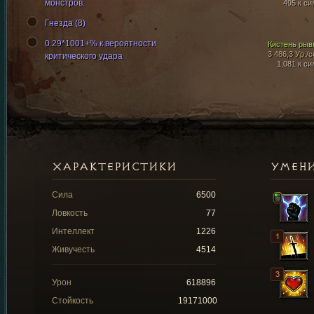
монстров.
495 к си
Гнезда (8)
0.29*1001+% к вероятности
Кистень рыв
3 486,3 Ур./с
критического удара
1,081 к си
ХАРАКТЕРИСТИКИ
УМЕН
Сила
6500
Ловкость
77
Интеллект
1226
Живучесть
4514
Урон
618896
Стойкость
19171000