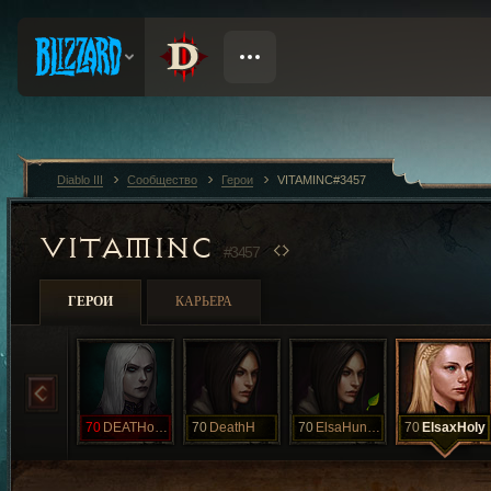
Diablo III
Сообщество
Герои
VITAMINC#3457
VITAMINC
#3457
ГЕРОИ
КАРЬЕРА
70
DEATHonceT
70
DeathH
70
ElsaHunter
70
ElsaxHoly