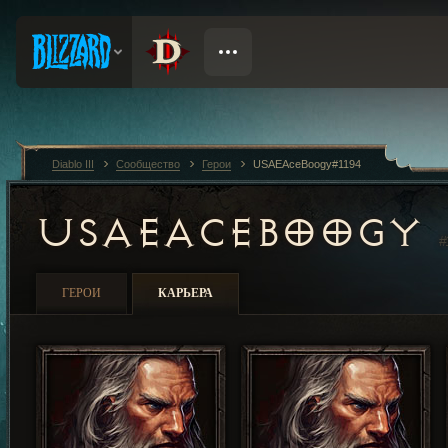
Diablo III
Сообщество
Герои
USAEAceBoogy#1194
USAEACEBOOGY
#
ГЕРОИ
КАРЬЕРА