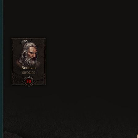
Beercan
08/07/20
70