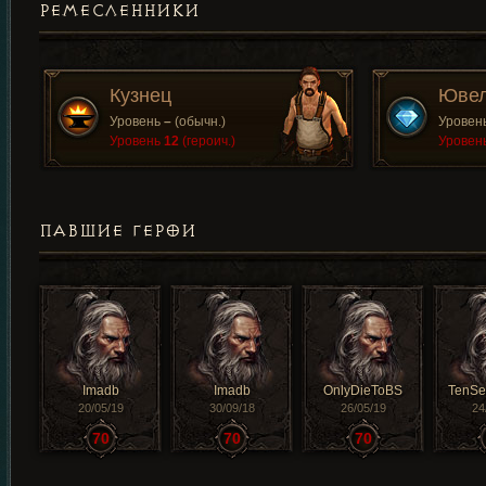
РЕМЕСЛЕННИКИ
Кузнец
Юве
Уровень
–
(обычн.)
Уровен
Уровень
12
(героич.)
Уровен
ПАВШИЕ ГЕРОИ
Imadb
Imadb
OnlyDieToBS
TenS
20/05/19
30/09/18
26/05/19
24
70
70
70