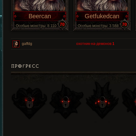
Beercan
Getfukedcan
70
70
Особые монстры: 8 110
Особые монстры: 3 588
gaffdg
охотник-на-демонов
1
ПРОГРЕСС