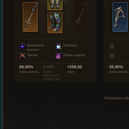
Временной
Усиление
импульс
Эрозия
Обман судьбы
66,00%
0,00%
+258,00
35,00%
поиск золота
поиск
опыт
поиск золота
магических
предметов
Последнее обн