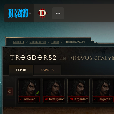
Diablo III
Сообщество
Герои
Trogdor52#1164
TROGDOR52
NOVUS CHALYB
#1164
ГЕРОИ
КАРЬЕРА
70
Arrowed
70
Tarfargarot
70
Targardarr
70
Targarder