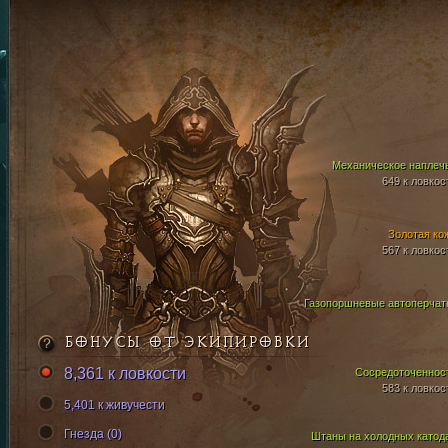
Механическое наплеч
649 к ловкос
Золотая ко
567 к ловкос
Газопоршневые автоперчат
БОНУСЫ ОТ ЭКИПИРОВКИ
8,361 к ловкости
Сосредоточеннос
583 к ловкос
5,401 к живучести
Гнезда (0)
Штаны на холодных катод