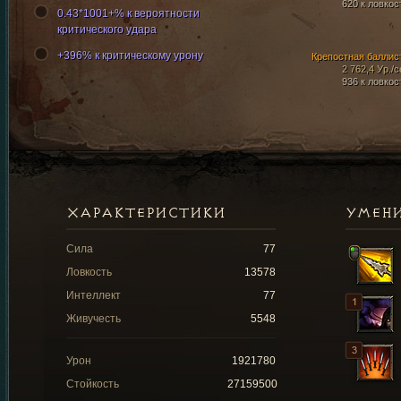
620 к ловкос
0.43*1001+% к вероятности
критического удара
+396% к критическому урону
Крепостная баллис
2 762,4 Ур./с
936 к ловкос
ХАРАКТЕРИСТИКИ
УМЕН
Сила
77
Ловкость
13578
Интеллект
77
Живучесть
5548
Урон
1921780
Стойкость
27159500