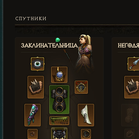
СПУТНИКИ
Заклинательница
Негод