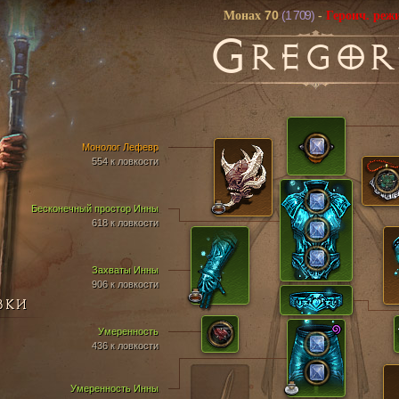
70
(1 709)
Монах
-
Героич. реж
G
REGOR
Монолог Лефевр
554 к ловкости
Бесконечный простор Инны
618 к ловкости
Захваты Инны
906 к ловкости
ВКИ
Умеренность
436 к ловкости
Умеренность Инны