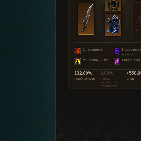
Очарование
Пророческ
гармония
Усиленный щит
Обман суд
132,00%
0,00%
+558,0
поиск золота
поиск
опыт
магических
предметов