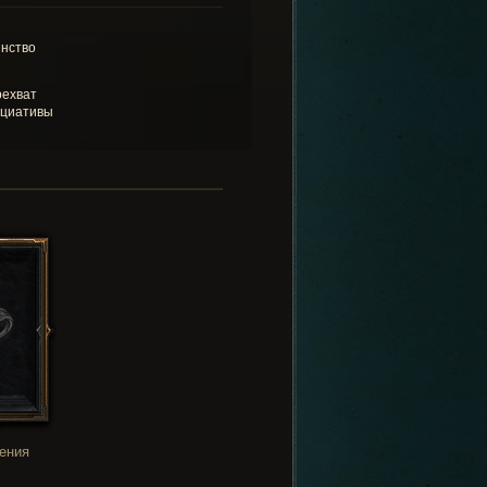
нство
ехват
циативы
ения