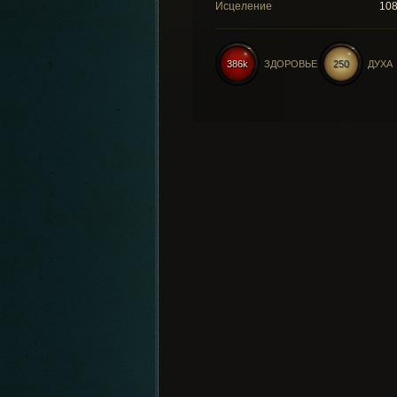
Исцеление
10
386k
ЗДОРОВЬЕ
250
ДУХА