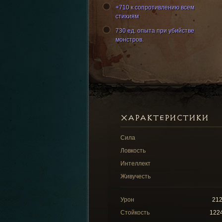
+710 к сопротивлению всем
стихиям
730 ед. опыта при убийстве
монстров.
ХАРАКТЕРИСТИКИ
Сила
Ловкость
Интеллект
Живучесть
Урон
21
Стойкость
122