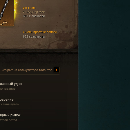
Ин-Гиом
2 572,7 Ур./сек
663 к ловкости
Очень простые сапоги
628 к ловкости
Открыть в калькуляторе талантов
аганный удар
лопывание
озрение
счаная вуаль
щный рывок
стрее ветра