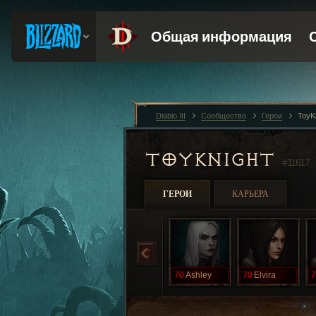
Diablo III
Сообщество
Герои
ToyK
TOYKNIGHT
#11617
ГЕРОИ
КАРЬЕРА
70
Ashley
70
Elvira
7