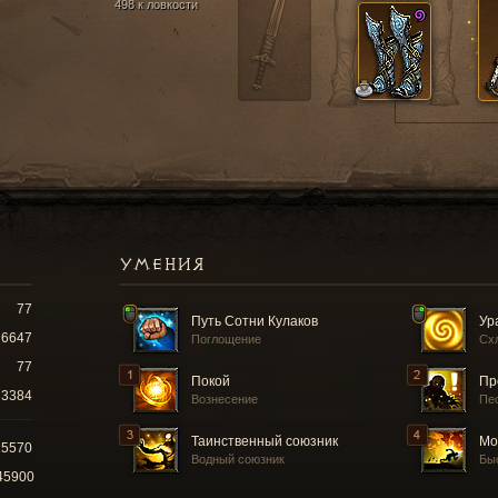
498 к ловкости
УМЕНИЯ
77
Путь Сотни Кулаков
Ур
6647
Поглощение
Сх
77
Покой
Пр
3384
Вознесение
Пе
Таинственный союзник
Мо
25570
Водный союзник
Бы
45900