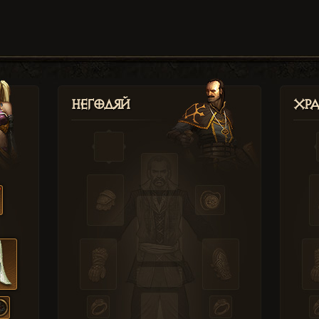
Негодяй
Хр