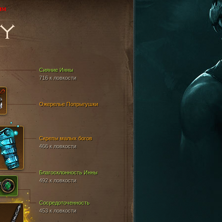
им
Y
Сияние Инны
716 к ловкости
Ожерелье Попрыгушки
Скрепы малых богов
466 к ловкости
Благосклонность Инны
492 к ловкости
Сосредоточенность
453 к ловкости