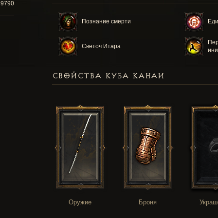
89790
Познание смерти
Еди
Пер
Светоч Итара
ини
СВОЙСТВА КУБА КАНАИ
Оружие
Броня
Украш