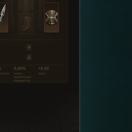
%
0,00%
+0,00
золота
поиск
опыт
магических
предметов