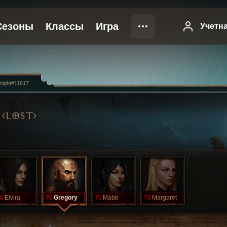
night#11617
LOST
0
Elvira
70
Gregory
70
Mabb
70
Margaret